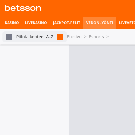
KASINO
LIVEKASINO
JACKPOT-PELIT
VEDONLYÖNTI
LIVEVET
Piilota kohteet A–Z
Etusivu
>
Esports
>
Kaikki Valorant
Vedonlyönnin etusivu
Livevedonlyönti
tabs.live-and-upcoming
Turn
Pian alkavat ottelut
Vetohistoria
Tulossa tänään
Asetukset
Valorant: VCT China
Ottel
Wolves
Dragon Ranger Gaming
Tilastot & livetilanne
Valorant VCT EMEA
Ottel