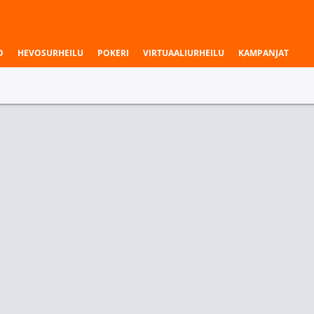
O
HEVOSURHEILU
POKERI
VIRTUAALIURHEILU
KAMPANJAT
aukset & liigat
un voittaja
Kartat - Yhteensä
Wolves
Dragon Ranger Gaming
yli 2.5
2.35
1.52
1.90
un voittaja
Kartat - Yhteensä