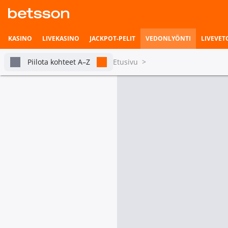
KASINO
LIVEKASINO
JACKPOT-PELIT
VEDONLYÖNTI
LIVEVET
Piilota kohteet A–Z
Etusivu
>
Futsal
Vedonlyönnin etusivu
Livevedonlyönti
tabs.live-and-upcoming
Turn
Pian alkavat ottelut
Vetohistoria
Live
Asetukset
Campeonato Gaucho U20
1. Puoliaik
1
2
Garibaldi U20
0
0
Ser Antonio Prado U20
1
0
Tilastot & livetilanne