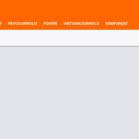
O
HEVOSURHEILU
POKERI
VIRTUAALIURHEILU
KAMPANJAT
aukset & liigat
a
Ottelun Tulos
Seuraava maali (2)
Garibaldi U20
Tasapeli
Ser Antonio Prado U20
Garibaldi U20
0
1.36
4.75
5.00
1.28
3
1