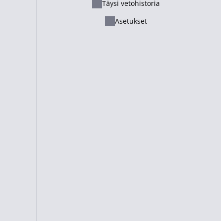
Täysi vetohistoria
Ελληνικά
Asetukset
Русский - Казахстан
atavana
Ei saatavana
Lietuvių
alle 4.5
Ei saatavana
2.15
Italiano
Français
atavana
Ei saatavana
Suomi
atavana
Cameroon
Ei saatavana
alle 5.5
Ei saatavana
1.70