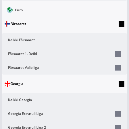
Euro
Färsaaret
Kaikki Färsaaret
Färsaaret 1. Deild
Färsaaret Valioliiga
Georgia
Kaikki Georgia
Georgia Erovnuli Liga
Georgia Erovnuli Liga 2