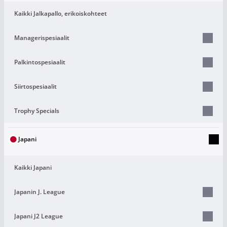
Kaikki Jalkapallo, erikoiskohteet
Managerispesiaalit
Palkintospesiaalit
Siirtospesiaalit
Trophy Specials
Japani
Kaikki Japani
Japanin J. League
Japani J2 League