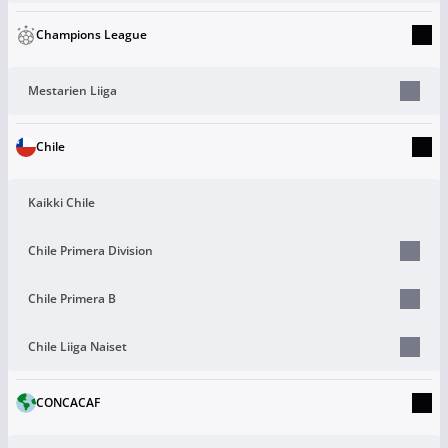
Champions League
Mestarien Liiga
Chile
Kaikki Chile
Chile Primera Division
Chile Primera B
Chile Liiga Naiset
CONCACAF