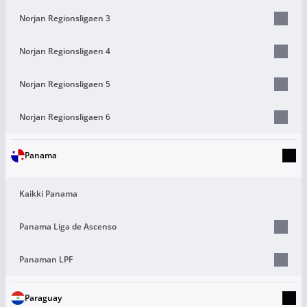
Norjan Regionsligaen 3
Norjan Regionsligaen 4
Norjan Regionsligaen 5
Norjan Regionsligaen 6
Panama
Kaikki Panama
Panama Liga de Ascenso
Panaman LPF
Paraguay