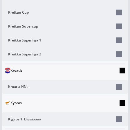
Kreikan Cup
Kreikan Supercup
Kreikka Superliiga 1
Kreikka Superliiga 2
Kroatia
Kroatia HNL
Kypros
Kypros 1. Divisioona