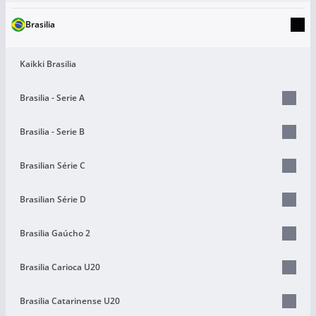
Brasilia
Kaikki Brasilia
Brasilia - Serie A
Brasilia - Serie B
Brasilian Série C
Brasilian Série D
Brasilia Gaúcho 2
Brasilia Carioca U20
Brasilia Catarinense U20