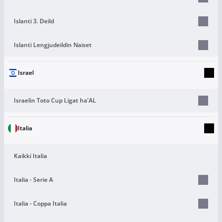
Islanti 3. Deild
Islanti Lengjudeildin Naiset
Israel
Israelin Toto Cup Ligat ha'AL
Italia
Kaikki Italia
Italia - Serie A
Italia - Coppa Italia