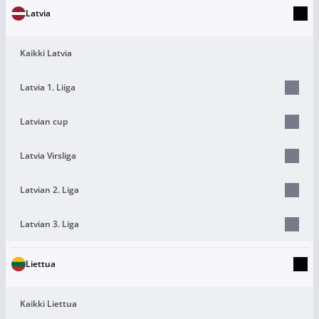
Latvia
Kaikki Latvia
Latvia 1. Liiga
Latvian cup
Latvia Virsliga
Latvian 2. Liga
Latvian 3. Liga
Liettua
Kaikki Liettua