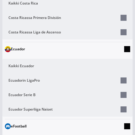
Kaikki Costa Rica
Costa Ricassa Primera División
Costa Ricassa Liga de Ascenso
Ecuador
Kaikki Ecuador
Ecuadorin LigaPro
Ecuador Serie B
Ecuador Superliiga Naiset
eFootball