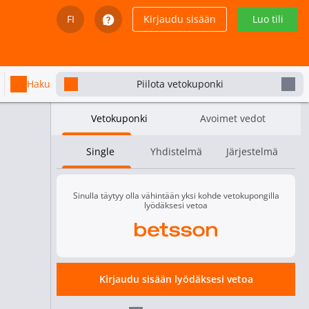
FI
Kirjaudu sisään
Luo tili
English
Svenska
Haku
Piilota vetokuponki
Dansk
Vetokuponki
Avoimet vedot
Íslenska
Single
Yhdistelmä
Järjestelmä
Español
Español - Chile
Sinulla täytyy olla vähintään yksi kohde vetokupongilla
lyödäksesi vetoa
Español - México
Español - Colombia
Kirjaudu sisään lyödäksesi vetoa
Español - Perú