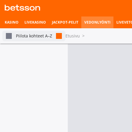
KASINO
LIVEKASINO
JACKPOT-PELIT
VEDONLYÖNTI
LIVEVET
Piilota kohteet A–Z
Etusivu
>
Käsipallo
Vedonlyönnin etusivu
Livevedonlyönti
Kaikki Liigat
Voittajavedot
Pian alkavat ottelut
Valitse useita liigoja
Vetohistoria
Napsauta "Tähti"-kuvaketta lisätäksesi Su
Asetukset
Suosituimmat
Kai
kilpailut
Tilastot & livetilanne
Tanska Håndboldligaen