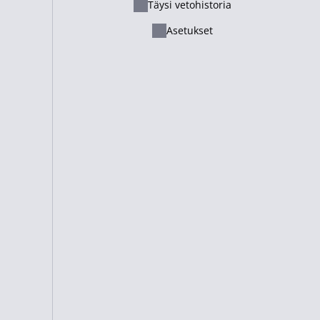
Täysi vetohistoria
Ελληνικά
Asetukset
Русский - Казахстан
Lietuvių
Italiano
Français
Suomi
Cameroon