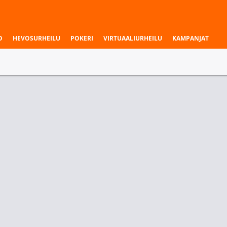
O
HEVOSURHEILU
POKERI
VIRTUAALIURHEILU
KAMPANJAT
osikkeihisi
kki Kilpailut
Champions League