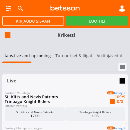
KIRJAUDU SISÄÄN
LUO TILI
LYÖNTI
LIVEVETO
HEVOSURHEILU
POKERI
VIRTUAALIURHEILU
KAMPAN
Kriketti
tabs.live-and-upcoming
Turnaukset & liigat
Voittajavedot
Live
Karibian Valioliiga
Inning 2
St. Kitts and Nevis Patriots
109
/9
Trinbago Knight Riders
0
/0
Ottelun voittaja
St. Kitts and Nevis Patriots
Trinbago Knight Riders
12.00
1.03
Century Champions League
Inning 2