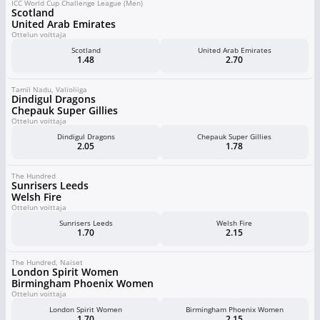
ICC World Cup Challenge League (Men)
Scotland
United Arab Emirates
Ottelun voittaja
Scotland
United Arab Emirates
1.48
2.70
Tamil Nadu, Valioliiga
Dindigul Dragons
Chepauk Super Gillies
Ottelun voittaja
Dindigul Dragons
Chepauk Super Gillies
2.05
1.78
The Hundred
Sunrisers Leeds
Welsh Fire
Ottelun voittaja
Sunrisers Leeds
Welsh Fire
1.70
2.15
The Hundred, Naiset
London Spirit Women
Birmingham Phoenix Women
Ottelun voittaja
London Spirit Women
Birmingham Phoenix Women
1.70
2.15