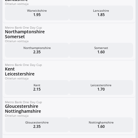
Ottelun voittaja
Warwickshire
Lancashire
1.95
1.85
Metro Bank One Day Cup
Northamptonshire
Somerset
Ottelun voittaja
Northamptonshire
Somerset
2.35
1.60
Metro Bank One Day Cup
Kent
Leicestershire
Ottelun voittaja
Kent
Leicestershire
2.15
1.70
Metro Bank One Day Cup
Gloucestershire
Nottinghamshire
Ottelun voittaja
Gloucestershire
Nottinghamshire
2.35
1.60