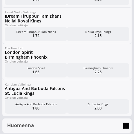
Tamil Nadu, Valioliiga
IDream Tiruppur Tamizhans
Nellai Royal Kings
Ottelun voittaja
IDream Tiruppur Tamizhans
Nellai Royal Kings
1.72
2.15
The Hundred
London Spirit
Birmingham Phoenix
Ottelun voittaja
London Spirit
Birmingham Phoenix
1.65
2.25
Karibian Valioliiga
Antigua And Barbuda Falcons
St. Lucia Kings
Ottelun voittaja
Antigua And Barbuda Falcons
St. Lucia Kings
1.80
2.00
Huomenna