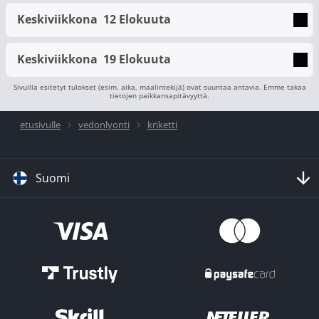
Keskiviikkona
12 Elokuuta
Keskiviikkona
19 Elokuuta
Sivuilla esitetyt tulokset (esim. aika, maalintekijä) ovat suuntaa antavia. Emme takaa
tietojen paikkansapitävyyttä.
etusivulle
vedonlyonti
kriketti
Suomi