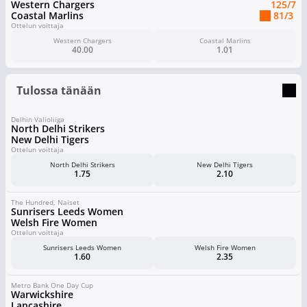
Western Chargers
125
/7
Coastal Marlins
81
/3
Ottelun voittaja
Western Chargers
Coastal Marlins
40.00
1.01
Tulossa tänään
Delhin Valioliiga
North Delhi Strikers
New Delhi Tigers
Ottelun voittaja
North Delhi Strikers
New Delhi Tigers
1.75
2.10
The Hundred, Naiset
Sunrisers Leeds Women
Welsh Fire Women
Ottelun voittaja
Sunrisers Leeds Women
Welsh Fire Women
1.60
2.35
Metro Bank One Day Cup
Warwickshire
Lancashire