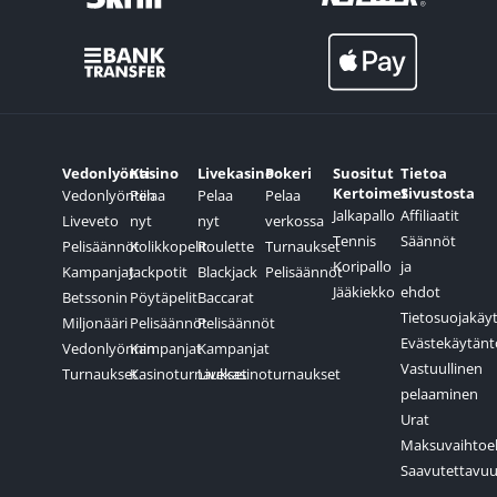
Vedonlyönti
Kasino
Livekasino
Pokeri
Suositut
Tietoa
Kertoimet
Sivustosta
Vedonlyöntiin
Pelaa
Pelaa
Pelaa
Jalkapallo
Affiliaatit
Liveveto
nyt
nyt
verkossa
Tennis
Säännöt
Pelisäännöt
Kolikkopelit
Roulette
Turnaukset
Koripallo
ja
Kampanjat
Jackpotit
Blackjack
Pelisäännöt
Jääkiekko
ehdot
Betssonin
Pöytäpelit
Baccarat
Tietosuojakäy
Miljonääri
Pelisäännöt
Pelisäännöt
Evästekäytänt
Vedonlyönnin
Kampanjat
Kampanjat
Vastuullinen
Turnaukset
Kasinoturnaukset
Livekasinoturnaukset
pelaaminen
Urat
Maksuvaihtoe
Saavutettavuu