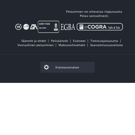
Pelaaminen voi aiheuttaa riippuvuutta.
Pelaa vastuullisesti.
Säännöt ja ehdot
Pelisäännöt
Evästeet
Tietosuojalausuma
Vastuullinen pelaaminen
Maksuvaihtoehdot
Saavutettavuusseloste
Evästeasetukset