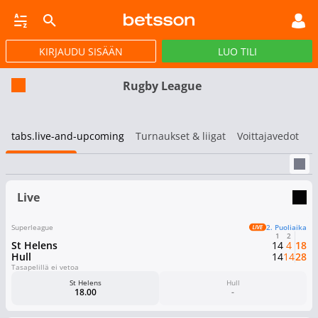
KIRJAUDU SISÄÄN
LUO TILI
LYÖNTI
LIVEVETO
HEVOSURHEILU
POKERI
VIRTUAALIURHEILU
KAMPAN
Rugby League
tabs.live-and-upcoming
Turnaukset & liigat
Voittajavedot
Live
Superleague
2. Puoliaika
1
2
St Helens
14
4
18
Hull
14
14
28
Tasapelillä ei vetoa
St Helens
Hull
18.00
-