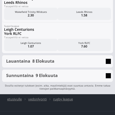
Leeds Rhinos
Tasapelillä ei vetoa
Wakefield Trinity Wildcats
Leeds Rhinos
2.30
1.58
Superleague
Leigh Centurions
York RLFC
Tasapelillä ei vetoa
Leigh Centurions
York RLFC
1.07
7.60
Lauantaina
8 Elokuuta
Sunnuntaina
9 Elokuuta
Sivuilla esitetyt tulokset (esim. aika, maalintekijä) ovat suuntaa antavia. Emme takaa
tietojen paikkansapitävyyttä.
etusivulle
vedonlyonti
rugby league