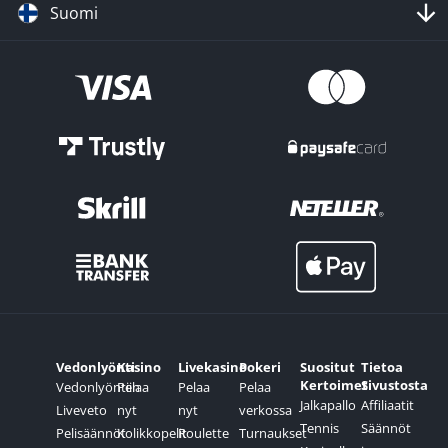
Suomi
Vedonlyönti
Kasino
Livekasino
Pokeri
Suositut
Tietoa
Kertoimet
Sivustosta
Vedonlyöntiin
Pelaa
Pelaa
Pelaa
Jalkapallo
Affiliaatit
Liveveto
nyt
nyt
verkossa
Tennis
Säännöt
Pelisäännöt
Kolikkopelit
Roulette
Turnaukset