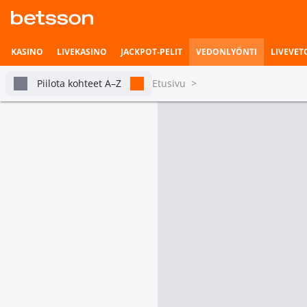
KASINO
LIVEKASINO
JACKPOT-PELIT
VEDONLYÖNTI
LIVEVET
Piilota kohteet A–Z
Etusivu
>
Talviurheilu
Vedonlyönnin etusivu
Livevedonlyönti
Voittajavedot
Pian alkavat ottelut
Kaikki
Alppihiihto
Ampumahiih
Vetohistoria
Voittaja
Voittaja
Cross
Biathlon -
Asetukset
Country -
World Cup
Tour De Ski
2026|27 -
26│27
Sprint
1.44
Klaebo, Johannes Hoesflot
Laegreid, Sturla Holm
Tilastot & livetilanne
4.00
Amundsen, Harald Oestberg
Giacomel, Tommaso