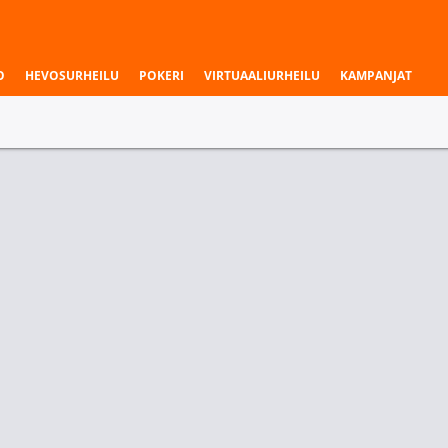
O
HEVOSURHEILU
POKERI
VIRTUAALIURHEILU
KAMPANJAT
to
Maastohiihto
Mäkihyppy
Voittaja
Cross
Country -
World Cup
2026|27
3.65
1.23
Klaebo, Johannes Hoesflot
5.40
4.80
Amundsen, Harald Oestberg