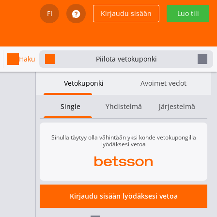
FI
Kirjaudu sisään
Luo tili
English
Svenska
Haku
Piilota vetokuponki
Dansk
Vetokuponki
Avoimet vedot
Íslenska
Single
Yhdistelmä
Järjestelmä
Español
Español - Chile
Sinulla täytyy olla vähintään yksi kohde vetokupongilla
lyödäksesi vetoa
Español - México
Español - Colombia
Kirjaudu sisään lyödäksesi vetoa
Español - Perú