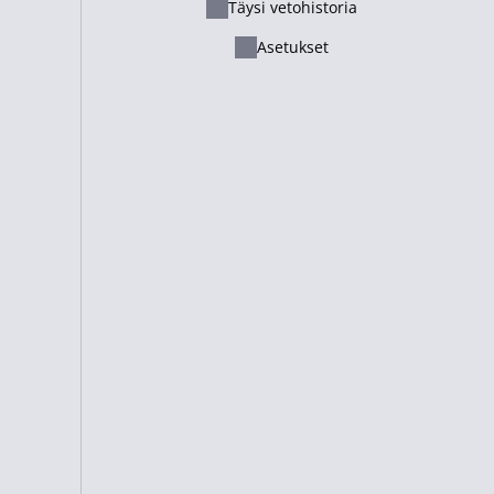
Täysi vetohistoria
Ελληνικά
Asetukset
Русский - Казахстан
Lietuvių
Italiano
Français
Suomi
Cameroon