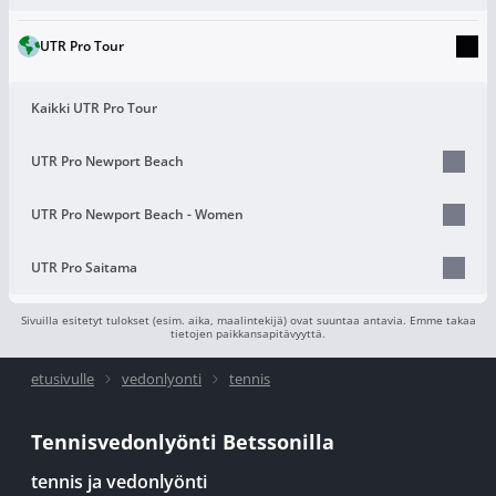
UTR Pro Tour
Kaikki UTR Pro Tour
UTR Pro Newport Beach
UTR Pro Newport Beach - Women
UTR Pro Saitama
Sivuilla esitetyt tulokset (esim. aika, maalintekijä) ovat suuntaa antavia. Emme takaa
tietojen paikkansapitävyyttä.
etusivulle
vedonlyonti
tennis
Tennisvedonlyönti Betssonilla
tennis ja vedonlyönti