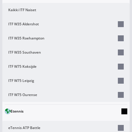
Kaikki ITF Naiset
ITF W35 Aldershot
ITF W35 Roehampton
ITF W35 Southaven
ITF W75 Koksijde
ITF W75 Leipzig
ITF W75 Ourense
Etennis
eTennis ATP Battle