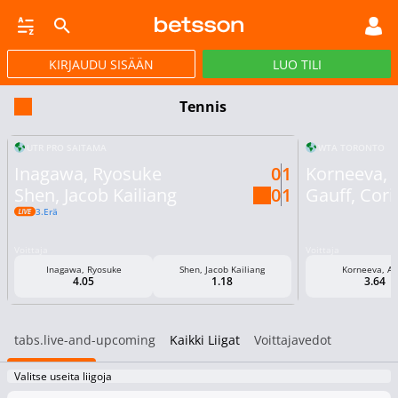
KIRJAUDU SISÄÄN
LUO TILI
LYÖNTI
LIVEVETO
HEVOSURHEILU
POKERI
VIRTUAALIURHEILU
KAMPAN
Tennis
UTR PRO SAITAMA
WTA TORONTO
Inagawa, Ryosuke
0
1
Korneeva, 
Shen, Jacob Kailiang
0
1
Gauff, Cori
3.erä
Voittaja
Voittaja
Inagawa, Ryosuke
Shen, Jacob Kailiang
Korneeva, Al
4.05
1.18
3.64
tabs.live-and-upcoming
Kaikki Liigat
Voittajavedot
Valitse useita liigoja