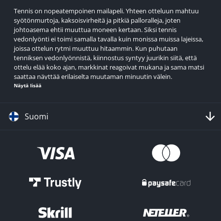
Tennis on nopeatempoinen mailapeli. Yhteen otteluun mahtuu
syötönmurtoja, kaksoisvirheitä ja pitkiä palloralleja, joten
johtoasema ehtii muuttua moneen kertaan. Siksi tennis
vedonlyönti ei toimi samalla tavalla kuin monissa muissa lajeissa,
joissa ottelun rytmi muuttuu hitaammin. Kun puhutaan
tenniksen vedonlyönnistä, kiinnostus syntyy juurikin siitä, että
ottelu elää koko ajan, markkinat reagoivat mukana ja sama matsi
saattaa näyttää erilaiselta muutaman minuutin välein.
Näytä lisää
Tenniksen vedonlyönnissä on myös tarjolla paljon kohteita.
Päivän otteluiden rinnalla mukana kulkevat suuret turnaukset,
pienemmät kilpailut sekä pidemmän aikavälin vedot ja kohteiden
Suomi
parhaat kertoimet
. Tämän lajin vahvuus ei ole pelkästään
suuressa pelimäärässä, vaan myös siinä, että samaa ottelua voi
pelata monella eri vedolla pelkän voittajavedon sijaan.
Vuoden 2026 suurimmat tennisturnaukset
vedonlyönnissä
Vuoden 2026 tenniksen vedonlyönnin runko rakentuu neljän
Grand Slamin ympärille. Australian Open aloittaa kauden kovilla
kentillä, Roland-Garros pelataan massalla, Wimbledon nurmella ja