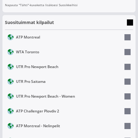
Napauta "Tähti"-kuvaketta lisäksesi Suosikkeihisi
Suosituimmat kilpailut
ATP Montreal
WTA Toronto
UTR Pro Newport Beach
UTR Pro Saitama
UTR Pro Newport Beach - Women
ATP Challenger Plovdiv 2
ATP Montreal - Nelinpelit