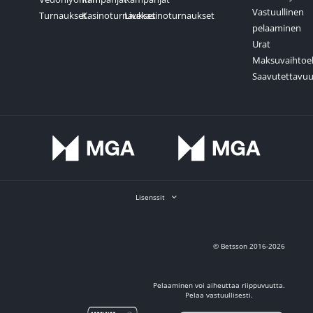
Vastuullinen
Turnaukset
Kasinoturnaukset
Livekasinoturnaukset
Betsson urheiluvedonlyönnistä löydät maailman suosituimmat
pelaaminen
urheilulajit kätevästi yhdeltä sivulta. Vedonlyöntikohteiden
Urat
valikoimasta löytyy suurimmat lajit jalkapallosta jääkiekkoon,
mutta myös suuri joukko pienempiä lajeja, kuten lentopallo,
Maksuvaihtoe
pöytätennis sekä
Esports vedonlyönti
.
Saavutettavuu
Vedonlyönnin lajivalikoimistamme löytyy muun muassa
seuraavat urheilulajit:
Jalkapallo – Valioliiga, La Liga, Serie A ja muut Euroopan huippusarjat.
Lisäksi kymmenittäin pienempiä liigoja ja turnauksia
Jääkiekko – NHL, Liiga, SHL ja muita jääkiekkosarjoja
Koripallo – NBA, Euroliiga ja kotimainen Korisliiga
Tennis
– Grand Slam -turnaukset, ATP- ja WTA-kiertueet sekä pienempiä
turnauksia
Esports – CS2, League of Legends, Dota 2 sekä monet muut Esports-lajit
Lisenssit
Lajivalikoimamme ei rajoitu pelkästään näihin, vaan tarjolla on
muun muassa rugbya, amerikkalaista jalkapalloa sekä
moottoriurheilua. Jos se on urheilua, me olemme mukana!
© Betsson 2016-2026
Betsson vedonlyöntikohteet
Pelaaminen voi aiheuttaa riippuvuutta.
Pelaa vastuullisesti.
Tarjoamme eri urheilulajeihin sopivia kohteita jokaiseen otteluun.