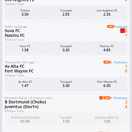
Ottelun Tulos
Toluca
Tasapeli
Los Angeles FC
3.50
2.55
2.35
Fidžin Valioliiga
Puoliaika
Suva FC
2
Nasinu FC
1
Ottelun Tulos
Suva FC
Tasapeli
Nasinu FC
1.58
3.20
4.85
Yhdysvallat USL Liiga 1
2. Puoliaika
Av Alta FC
1
Fort Wayne FC
0
Ottelun Tulos
Av Alta FC
Tasapeli
Fort Wayne FC
1.47
3.30
6.30
eFootball Battle - 8 minuutin peli
2. Puoliaika
B Dortmund (Choko)
3
Juventus (Dov1n)
4
Ottelun Tulos
B Dortmund (Choko)
Tasapeli
Juventus (Dov1n)
61.00
7.50
1.05