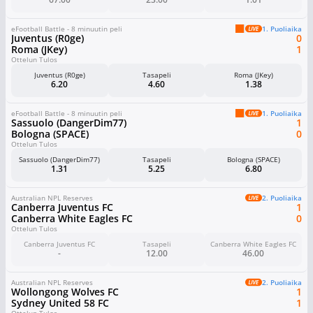
eFootball Battle - 8 minuutin peli
1. Puoliaika
Juventus (R0ge)
0
Roma (JKey)
1
Ottelun Tulos
Juventus (R0ge)
Tasapeli
Roma (JKey)
6.20
4.60
1.38
eFootball Battle - 8 minuutin peli
1. Puoliaika
Sassuolo (DangerDim77)
1
Bologna (SPACE)
0
Ottelun Tulos
Sassuolo (DangerDim77)
Tasapeli
Bologna (SPACE)
1.31
5.25
6.80
Australian NPL Reserves
2. Puoliaika
Canberra Juventus FC
1
Canberra White Eagles FC
0
Ottelun Tulos
Canberra Juventus FC
Tasapeli
Canberra White Eagles FC
-
12.00
46.00
Australian NPL Reserves
2. Puoliaika
Wollongong Wolves FC
1
Sydney United 58 FC
1