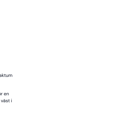
Faktum
ör en
väst i