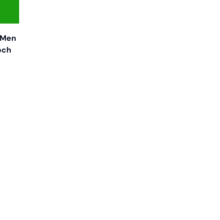
. Men
och