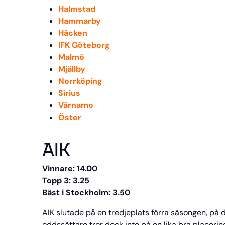
Halmstad
Hammarby
Häcken
IFK Göteborg
Malmö
Mjällby
Norrköping
Sirius
Värnamo
Öster
AIK
Vinnare: 14.00
Topp 3: 3.25
Bäst i Stockholm: 3.50
AIK slutade på en tredjeplats förra säsongen, p
oddssättare tror dock inte på en lika bra placerin