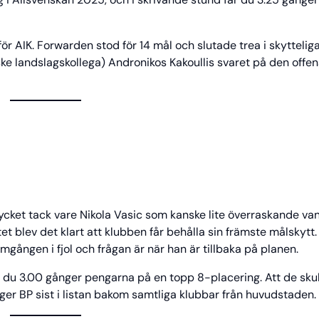
för AIK. Forwarden stod för 14 mål och slutade trea i skyttelig
ske landslagskollega) Andronikos Kakoullis svaret på den offen
ycket tack vare Nikola Vasic som kanske lite överraskande va
ftet blev det klart att klubben får behålla sin främste målskytt.
mgången i fjol och frågan är när han är tillbaka på planen.
 du 3.00 gånger pengarna på en topp 8-placering. Att de skul
igger BP sist i listan bakom samtliga klubbar från huvudstaden.