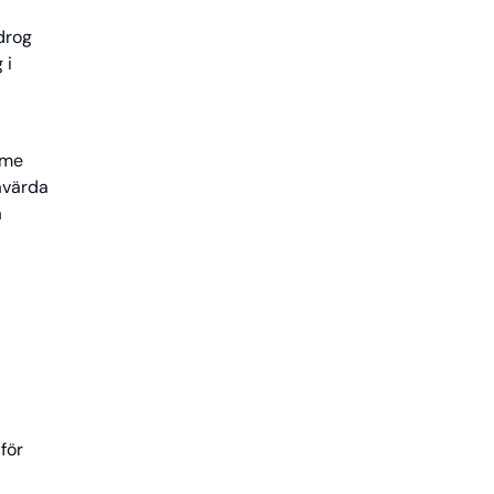
drog
 i
mme
åvärda
a
för