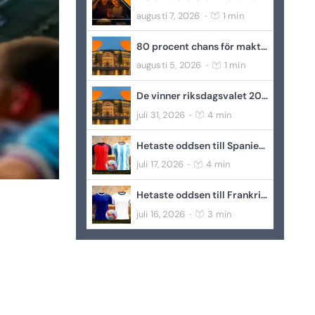
augusti 7, 2026
1 min
-
80 procent chans för maktskifte – enligt oddsen
augusti 5, 2026
1 min
-
De vinner riksdagsvalet 2026 – enligt oddsen
juli 31, 2026
4 min
-
Hetaste oddsen till Spanien-Argentina – VM-final 2026
juli 17, 2026
4 min
-
Hetaste oddsen till Frankrike-England – bronsmatch VM 2026
juli 16, 2026
3 min
-