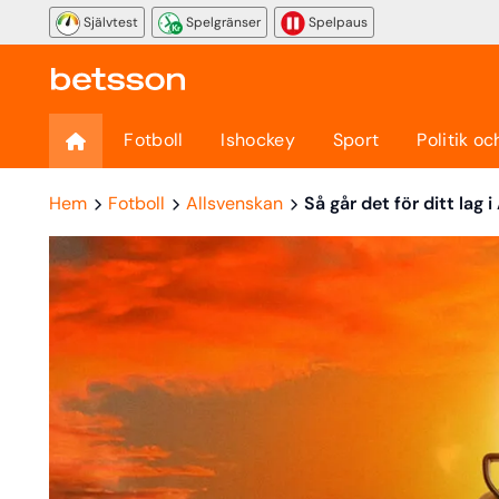
Självtest
Spelgränser
Spelpaus
Fotboll
Ishockey
Sport
Politik oc
Hem
Fotboll
Allsvenskan
Så går det för ditt lag