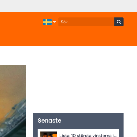
Senaste
Lista: 10 största vinsterna i juli