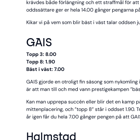
krävdes både förlängning och ett straffmål för att M
oddssättare ger er hela 14.00 gånger pengarna på 
Kikar vi på vem som blir bäst i väst talar oddsen ju
GAIS
Topp 3: 8.00
Topp 8: 1.90
Bäst i väst: 7.00
GAIS gjorde en otroligt fin säsong som nykomling i
är att man till och med vann prestigekampen ”bäst
Kan man upprepa succén eller blir det en kamp på
mittenplacering, och ”topp 8” står i oddset 1.90. 
år igen får du hela 7.00 gånger pengen på att GAI
Halmstad