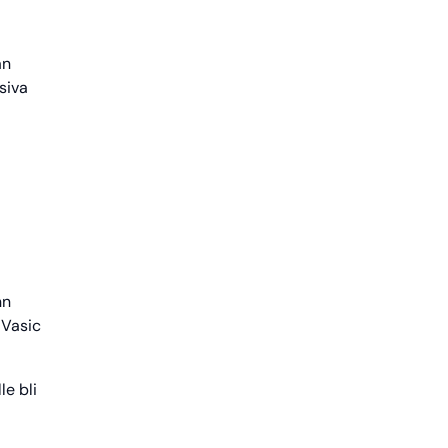
an
siva
nn
 Vasic
le bli