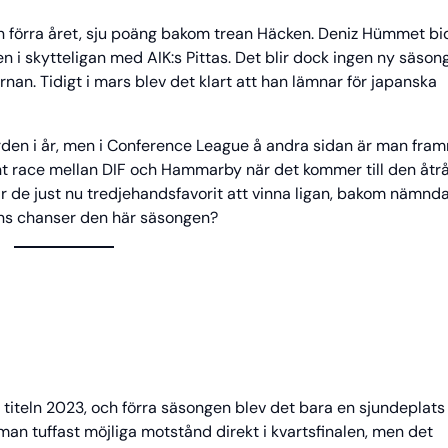
an förra året, sju poäng bakom trean Häcken. Deniz Hümmet bi
sen i skytteligan med AIK:s Pittas. Det blir dock ingen ny säsong
rnan. Tidigt i mars blev det klart att han lämnar för japanska
ården i år, men i Conference League å andra sidan är man fra
ämnt race mellan DIF och Hammarby när det kommer till den åtr
n är de just nu tredjehandsfavorit att vinna ligan, bakom nämnd
ens chanser den här säsongen?
titeln 2023, och förra säsongen blev det bara en sjundeplats 
man tuffast möjliga motstånd direkt i kvartsfinalen, men det