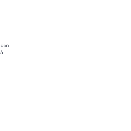
r den
på