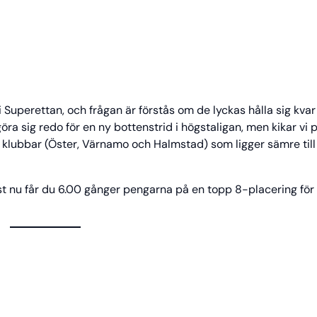
 i Superettan, och frågan är förstås om de lyckas hålla sig kva
öra sig redo för en ny bottenstrid i högstaligan, men kikar vi 
ra klubbar (Öster, Värnamo och Halmstad) som ligger sämre till
ust nu får du 6.00 gånger pengarna på en topp 8-placering för