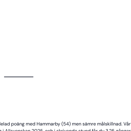
å delad poäng med Hammarby (54) men sämre målskillnad. Vå
g i Allsvenskan 2025, och i skrivande stund får du 3.25 gånger