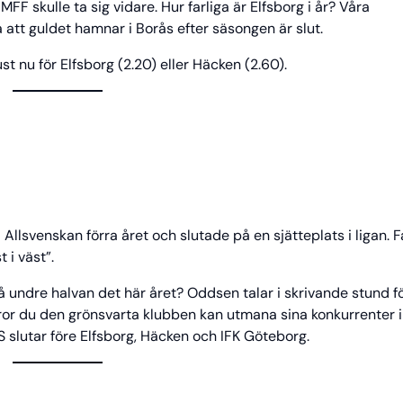
FF skulle ta sig vidare. Hur farliga är Elfsborg i år? Våra
att guldet hamnar i Borås efter säsongen är slut.
st nu för Elfsborg (2.20) eller Häcken (2.60).
 Allsvenskan förra året och slutade på en sjätteplats i ligan. 
 i väst”.
 undre halvan det här året? Oddsen talar i skrivande stund f
Tror du den grönsvarta klubben kan utmana sina konkurrenter i 
S slutar före Elfsborg, Häcken och IFK Göteborg.