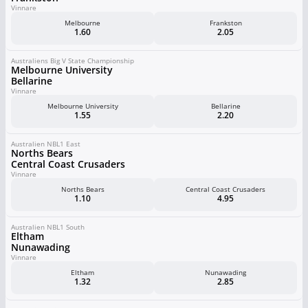
Vinnare
Melbourne
Frankston
1.60
2.05
Australiens Big V State Championship
Melbourne University
Bellarine
Vinnare
Melbourne University
Bellarine
1.55
2.20
Australien NBL1 East
Norths Bears
Central Coast Crusaders
Vinnare
Norths Bears
Central Coast Crusaders
1.10
4.95
Australien NBL1 South
Eltham
Nunawading
Vinnare
Eltham
Nunawading
1.32
2.85