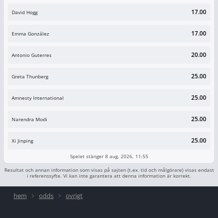
17.00
David Hogg
17.00
Emma González
20.00
Antonio Guterres
25.00
Greta Thunberg
25.00
Amnesty International
25.00
Narendra Modi
25.00
Xi Jinping
Spelet stänger 8 aug. 2026, 11:55
Resultat och annan information som visas på sajten (t.ex. tid och målgörare) visas endast
i referenssyfte. Vi kan inte garantera att denna information är korrekt.
hem
odds
ovrigt