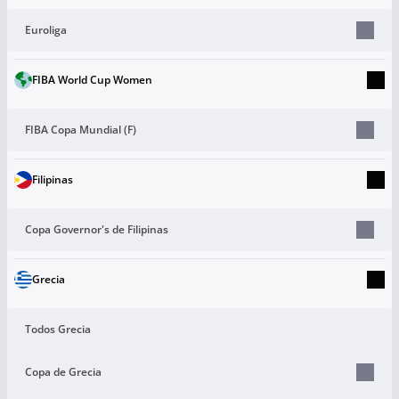
Euroliga
FIBA World Cup Women
FIBA Copa Mundial (F)
Filipinas
Copa Governor's de Filipinas
Grecia
Todos Grecia
Copa de Grecia