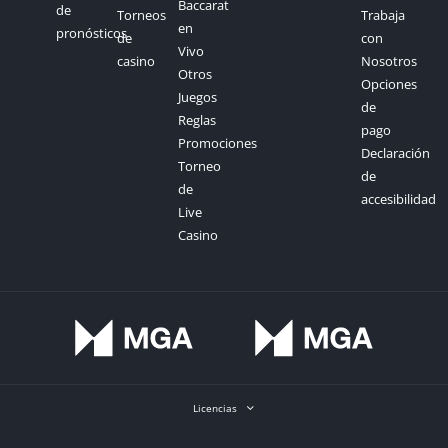
Baccarat
de
Torneos
Trabaja
en
pronósticos
de
con
Vivo
casino
Nosotros
Otros
Opciones
Juegos
de
Reglas
pago
Promociones
Declaración
Torneo
de
de
accesibilidad
Live
Casino
Licencias