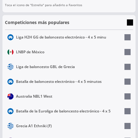
Toca el icono de "Estrella" para añadirlo a Favoritos
Competiciones más populares
Liga H2H GG de baloncesto electrónico - 4 x 5 minu
LNBP de México
Liga de baloncesto GBL de Grecia
Batalla de baloncesto electrónico - 4 x 5 minutos
Australia NBL1 West
Batalla de la Euroliga de baloncesto electrónico - 4 x 5
Grecia A1 Ethniki (F)