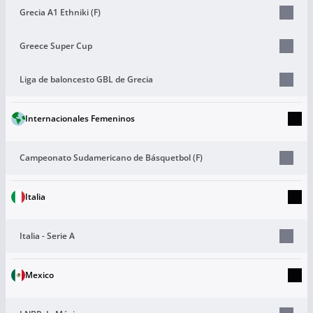
Grecia A1 Ethniki (F)
Greece Super Cup
Liga de baloncesto GBL de Grecia
Internacionales Femeninos
Campeonato Sudamericano de Básquetbol (F)
Italia
Italia - Serie A
Mexico