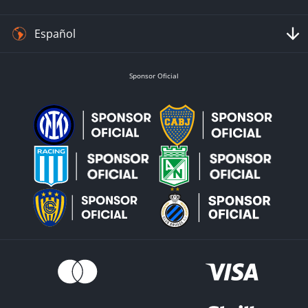
Español
Sponsor Oficial