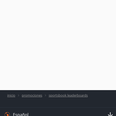
inicio
promociones
sportsbook leaderboards
Español