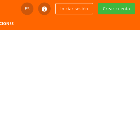
ES
Iniciar sesión
Crear cuenta
English
CIONES
Svenska
Dansk
Íslenska
Español
Español - Chile
Español - México
Español - Colombia
Español - Perú