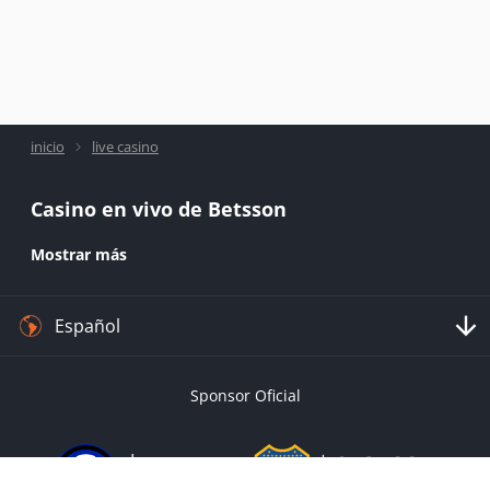
inicio
live casino
Casino en vivo de Betsson
Mostrar más
Español
Sponsor Oficial