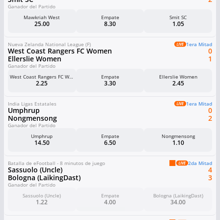
Ganador del Partido
Mawkriah West
Empate
Smit SC
25.00
8.30
1.05
Nueva Zelanda National League (F)
1era Mitad
West Coast Rangers FC Women
0
Ellerslie Women
1
Ganador del Partido
West Coast Rangers FC Women
Empate
Ellerslie Women
2.25
3.30
2.45
India Ligas Estatales
1era Mitad
Umphrup
0
Nongmensong
2
Ganador del Partido
Umphrup
Empate
Nongmensong
14.50
6.50
1.10
Batalla de eFootball - 8 minutos de juego
2da Mitad
Sassuolo (Uncle)
4
Bologna (LaikingDast)
3
Ganador del Partido
Sassuolo (Uncle)
Empate
Bologna (LaikingDast)
1.22
4.00
34.00