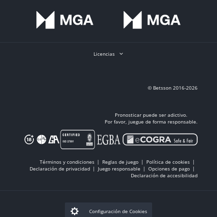
Licencias
© Betsson 2016-2026
Pronosticar puede ser adictivo.
Por favor, juegue de forma responsable.
Términos y condiciones
Reglas de juego
Política de cookies
Declaración de privacidad
Juego responsable
Opciones de pago
Declaración de accesibilidad
Configuración de Cookies