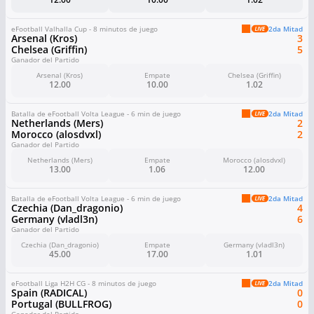
eFootball Valhalla Cup - 8 minutos de juego
2da Mitad
Arsenal (Kros)
3
Chelsea (Griffin)
5
Ganador del Partido
Arsenal (Kros)
Empate
Chelsea (Griffin)
12.00
10.00
1.02
Batalla de eFootball Volta League - 6 min de juego
2da Mitad
Netherlands (Mers)
2
Morocco (alosdvxl)
2
Ganador del Partido
Netherlands (Mers)
Empate
Morocco (alosdvxl)
13.00
1.06
12.00
Batalla de eFootball Volta League - 6 min de juego
2da Mitad
Czechia (Dan_dragonio)
4
Germany (vladl3n)
6
Ganador del Partido
Czechia (Dan_dragonio)
Empate
Germany (vladl3n)
45.00
17.00
1.01
eFootball Liga H2H CG - 8 minutos de juego
2da Mitad
Spain (RADICAL)
0
Portugal (BULLFROG)
0