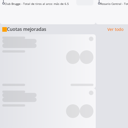
Club Brugge - Total de tiros al arco: más de 6.5
Rosario Central - To
Ganador del partido: Club Brugge
Ganador del partido
Cuotas mejoradas
Ver todo
3.18
Anotador en cualquier momento: Nicolo Tresoldi
Anotador en cualqu
Total de tiros de esquina: más de 10.5
Total de tiros de e
Ganador del partido: Club Brugge
Ganador del partido
3.82
Anotador en cualquier momento: Gustaf Nilsson
Anotador en cualqu
Total de tiros de esquina: más de 10.5
Total de tiros de e