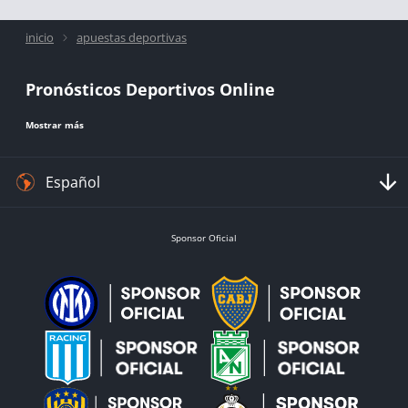
inicio
apuestas deportivas
Pronósticos Deportivos Online
Mostrar más
Español
Sponsor Oficial