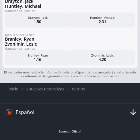
Drayton, Jack
Huntley, Michael
Ganador del partido
Drayton, Jack
Huntley, Michael
1.50
2.31
Modus Super Series
Branley, Ryan
Zvonimir, Lesic
Ganador del partido
Branley, Ryan
Zvonimir, Lesic
1.16
4.20
El marcador mostrado y la información adicional (p.ej. tiempo anotador) en el sitio solo
es referencial. No garantizamos la exactitud de esta información.
inicio
apuestas deportivas
dardos
Español
Sponsor Oficial