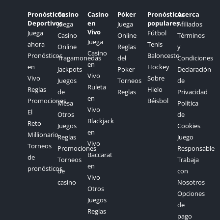
Pronósticos
Casino
Casino
Póker
Pronósticos
Acerca
Deportivos
en
populares
Juega
Juega
Afiliados
Vivo
Juega
Fútbol
Casino
Online
Términos
Juega
ahora
Tenis
Online
Reglas
y
Casino
Pronósticos
Baloncesto
Tragamonedas
del
Condiciones
en
en
Hockey
Jackpots
Poker
Declaración
Vivo
Vivo
Sobre
Juegos
Torneos
de
Ruleta
Reglas
Hielo
de
Reglas
Privacidad
en
Promociones
Béisbol
Mesa
Política
Vivo
El
Otros
de
Blackjack
Reto
Juegos
Cookies
en
Millionario
Reglas
Juego
Vivo
Torneos
Promociones
Responsable
Baccarat
de
Torneos
Trabaja
en
pronósticos
de
con
Vivo
casino
Nosotros
Otros
Opciones
Juegos
de
Reglas
pago