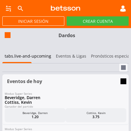
INICIAR SESIÓN
CREAR CUENTA
CASINO EN VIVO
JACKPOTS
PÓKER
DEP VIRTUALES
PROMOCIONES
Dardos
tabs.live-and-upcoming
Eventos & Ligas
Pronósticos especia
Eventos de hoy
Modus Super Series
Beveridge, Darren
Cottiss, Kevin
Ganador del partido
Beveridge, Darren
Cottiss, Kevin
1.20
3.75
Modus Super Series