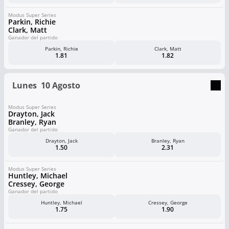
Modus Super Series
Parkin, Richie
Clark, Matt
Ganador del partido
Parkin, Richie
Clark, Matt
1.81
1.82
Lunes
10 Agosto
Modus Super Series
Drayton, Jack
Branley, Ryan
Ganador del partido
Drayton, Jack
Branley, Ryan
1.50
2.31
Modus Super Series
Huntley, Michael
Cressey, George
Ganador del partido
Huntley, Michael
Cressey, George
1.75
1.90