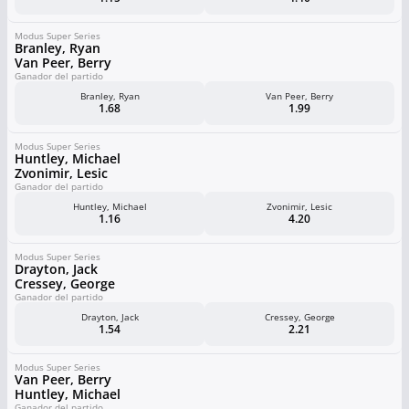
Modus Super Series
Branley, Ryan
Van Peer, Berry
Ganador del partido
Branley, Ryan
Van Peer, Berry
1.68
1.99
Modus Super Series
Huntley, Michael
Zvonimir, Lesic
Ganador del partido
Huntley, Michael
Zvonimir, Lesic
1.16
4.20
Modus Super Series
Drayton, Jack
Cressey, George
Ganador del partido
Drayton, Jack
Cressey, George
1.54
2.21
Modus Super Series
Van Peer, Berry
Huntley, Michael
Ganador del partido