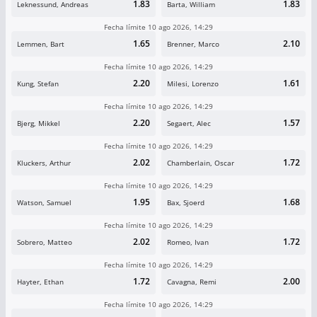
1.83
1.83
Leknessund, Andreas
Barta, William
Fecha límite 10 ago 2026, 14:29
1.65
2.10
Lemmen, Bart
Brenner, Marco
Fecha límite 10 ago 2026, 14:29
2.20
1.61
Kung, Stefan
Milesi, Lorenzo
Fecha límite 10 ago 2026, 14:29
2.20
1.57
Bjerg, Mikkel
Segaert, Alec
Fecha límite 10 ago 2026, 14:29
2.02
1.72
Kluckers, Arthur
Chamberlain, Oscar
Fecha límite 10 ago 2026, 14:29
1.95
1.68
Watson, Samuel
Bax, Sjoerd
Fecha límite 10 ago 2026, 14:29
2.02
1.72
Sobrero, Matteo
Romeo, Ivan
Fecha límite 10 ago 2026, 14:29
1.72
2.00
Hayter, Ethan
Cavagna, Remi
Fecha límite 10 ago 2026, 14:29