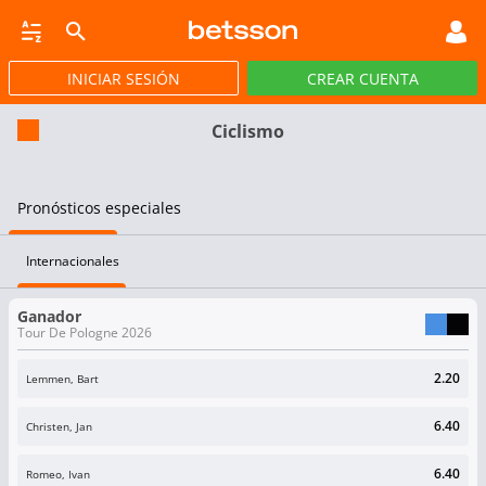
INICIAR SESIÓN
CREAR CUENTA
CASINO EN VIVO
JACKPOTS
PÓKER
DEP VIRTUALES
PROMOCIONES
Ciclismo
Pronósticos especiales
Internacionales
Ganador
Tour De Pologne 2026
2.20
Lemmen, Bart
6.40
Christen, Jan
6.40
Romeo, Ivan