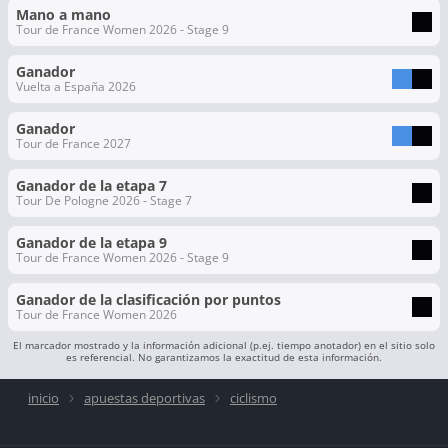
Mano a mano
Tour de France Women 2026 - Stage 9
Ganador
Vuelta a España 2026
Ganador
Tour de France 2027
Ganador de la etapa 7
Tour De Pologne 2026 - Stage 7
Ganador de la etapa 9
Tour de France Women 2026 - Stage 9
Ganador de la clasificación por puntos
Tour de France Women 2026
El marcador mostrado y la información adicional (p.ej. tiempo anotador) en el sitio solo
es referencial. No garantizamos la exactitud de esta información.
inicio
apuestas deportivas
ciclismo