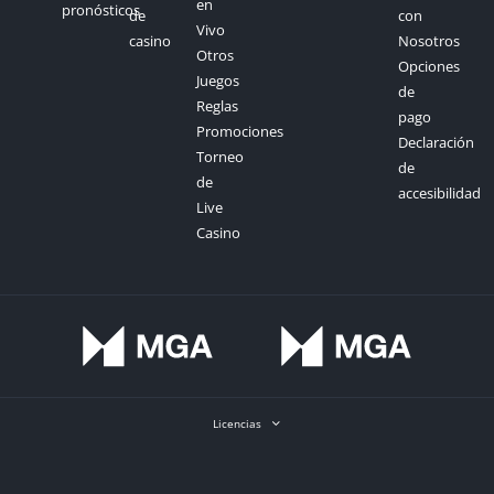
en
pronósticos
de
con
Vivo
casino
Nosotros
Otros
Opciones
Juegos
de
Reglas
pago
Promociones
Declaración
Torneo
de
de
accesibilidad
Live
Casino
Licencias