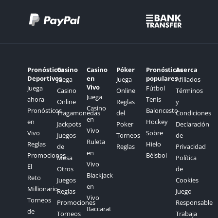
Pronósticos
Casino
Casino
Póker
Pronósticos
Acerca
Deportivos
en
populares
Juega
Juega
Afiliados
Vivo
Juega
Fútbol
Casino
Online
Términos
Juega
ahora
Tenis
Online
Reglas
y
Casino
Pronósticos
Baloncesto
Tragamonedas
del
Condiciones
en
en
Hockey
Jackpots
Poker
Declaración
Vivo
Vivo
Sobre
Juegos
Torneos
de
Ruleta
Reglas
Hielo
de
Reglas
Privacidad
en
Promociones
Béisbol
Mesa
Política
Vivo
El
Otros
de
Blackjack
Reto
Juegos
Cookies
en
Millionario
Reglas
Juego
Vivo
Torneos
Promociones
Responsable
Baccarat
de
Torneos
Trabaja