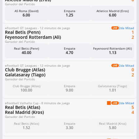
Ganador del Partido
AS Roma (David)
Empate
Atletico Madrid (Eros)
6.00
1.25
6.00
eFootball GT Leagues - 12 minutos de juego
2da Mitad
Real Betis (Penn)
1
Feyenoord Rotterdam (Ali)
2
Ganador del Partido
Real Betis (Penn)
Empate
Feyenoord Rotterdam (Ali)
40.00
4.70
1.13
eFootball GT Leagues - 12 minutos de juego
2da Mitad
Club Brugge (Atlas)
0
Galatasaray (Tiago)
2
Ganador del Partido
Club Brugge (Atlas)
Empate
Galatasaray (Tiago)
100.00
9.00
1.01
eFootball Valhalla Cup - 8 minutos de juego
2da Mitad
Real Betis (Atlas)
5
Real Madrid (Kros)
4
Ganador del Partido
Real Betis (Atlas)
Empate
Real Madrid (Kros)
1.52
3.30
5.80