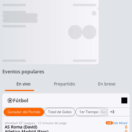
Eventos populares
En vivo
Prepartido
En breve
Fútbol
Ganador del Partido
Total de Goles
1er Tiempo - Ganador
+3
Hándi
eFootball GT Leagues - 12 minutos de juego
2da Mitad
AS Roma (David)
0
Atletico Madrid (Eros)
0