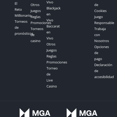
Vivo
El
Otros
de
Blackjack
Reto
Juegos
Cookies
en
Millionario
Reglas
Juego
Vivo
Torneos
Promociones
Responsable
Baccarat
de
Torneos
Trabaja
en
pronósticos
de
con
Vivo
casino
Nosotros
Otros
Opciones
Juegos
de
Reglas
pago
Promociones
Declaración
Torneo
de
de
accesibilidad
Live
Casino