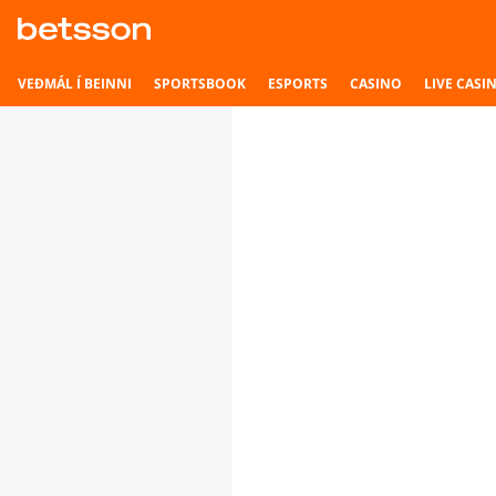
VEÐMÁL Í BEINNI
SPORTSBOOK
ESPORTS
CASINO
LIVE CASI
Tilboð
Tilboð
Betsson-
milljónin
Casino-
mót
Sportsbook
Topplistar