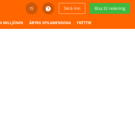
IS
Skrá inn
Búa til reikning
English
N MILLJÓNIN
ÁBYRG SPILAMENNSKA
FRÉTTIR
Svenska
Dansk
Íslenska
Español
Español - Chile
Español - México
Español - Colombia
Español - Perú