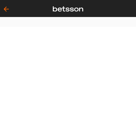
CASINO
GULLPOTTAR
PÓKER
TILBOÐ
VIRTUAL
STREY