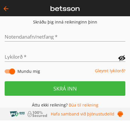
Skráðu þig inná reikninginn þinn
Notendanafn/netfang
*
Lykilorð
*
Gleymt lykilorð?
Mundu mig
SKRÁ INN
Áttu ekki reikning?
Búa til reikning
Hafa samband við þjónustudeild