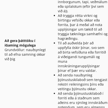
innborgunum, tapi, veðmálum
eða spilalotum (eftir því sem
við á)).
Að tryggja rétta virkni og
birtingu vefsíðu okkar eða
forrita, þar á meðal að nota
upplýsingar um tækið til að
tryggja tæknilega samhæfni og
hagræðingu.
Að gera þátttöku í
Til að auðvelda þér að
iGaming mögulega
uppfylla óskir þínar, svo sem
Grundvöllur: nauðsynlegt
að birta vefsíðuna eða forritið
til að efna samning okkar
á viðeigandi tungumáli og
við þig
muna
innskráningarupplýsingar
þínar ef þær eru valdar.
Að senda nauðsynleg
þjónustuskilaboð sem tengjast
rekstri reikningsins þíns eða
veitingu þjónustu okkar.
Að senda þjónustuskilaboð í
forriti eða á staðnum sem
aðeins eru sýnileg innskráðum
notendum, sem eru almenns