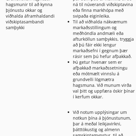
hagsmunir til að kynna
ná til núverandi viðskiptavina
þjónustu okkar og
eða finna markhópa með
viðhalda áframhaldandi
svipaða eiginleika.
viðskiptasambandi
Til að viðhalda nákvæmum
samþykki
markaðsstillingum og
meðhöndla andmæli eða
afturköllun samþykkis, tryggja
að þú fáir ekki lengur
markaðsefni í gegnum þær
rásir sem þú hefur afþakkað.
Þú getur hvenær sem er
afþakkað markaðssetningu
eða mótmælt vinnslu á
grundvelli lögmætra
hagsmuna. Við munum virða
val þitt og uppfæra óskir þínar
í kerfum okkar.
Við notum upplýsingar um
notkun þína á þjónustunum,
þar á meðal leikjavirkni,
þátttökustig og almenn
samskiptamynstur, til að