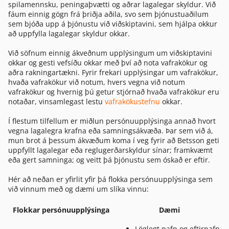
spilamennsku, peningaþvætti og aðrar lagalegar skyldur. Við
fáum einnig gögn frá þriðja aðila, svo sem þjónustuaðilum
sem bjóða upp á þjónustu við viðskiptavini, sem hjálpa okkur
að uppfylla lagalegar skyldur okkar.
Við söfnum einnig ákveðnum upplýsingum um viðskiptavini
okkar og gesti vefsíðu okkar með því að nota vafrakökur og
aðra rakningartækni. Fyrir frekari upplýsingar um vafrakökur,
hvaða vafrakökur við notum, hvers vegna við notum
vafrakökur og hvernig þú getur stjórnað hvaða vafrakökur eru
notaðar, vinsamlegast lestu
vafrakökustefnu
okkar.
Í flestum tilfellum er miðlun persónuupplýsinga annað hvort
vegna lagalegra krafna eða samningsákvæða. Þar sem við á,
mun brot á þessum ákvæðum koma í veg fyrir að Betsson geti
uppfyllt lagalegar eða reglugerðarskyldur sínar; framkvæmt
eða gert samninga; og veitt þá þjónustu sem óskað er eftir.
Hér að neðan er yfirlit yfir þá flokka persónuupplýsinga sem
við vinnum með og dæmi um slíka vinnu:
Flokkar persónuupplýsinga
Dæmi
Löglegt nafn og eftirnafn