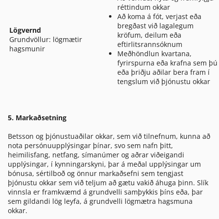
réttindum okkar
Að koma á fót, verjast eða
bregðast við lagalegum
Lögvernd
kröfum, deilum eða
Grundvöllur: lögmætir
eftirlitsrannsóknum
hagsmunir
Meðhöndlun kvartana,
fyrirspurna eða krafna sem þú
eða þriðju aðilar bera fram í
tengslum við þjónustu okkar
5. Markaðsetning
Betsson og þjónustuaðilar okkar, sem við tilnefnum, kunna að
nota persónuupplýsingar þínar, svo sem nafn þitt,
heimilisfang, netfang, símanúmer og aðrar viðeigandi
upplýsingar, í kynningarskyni, þar á meðal upplýsingar um
bónusa, sértilboð og önnur markaðsefni sem tengjast
þjónustu okkar sem við teljum að gætu vakið áhuga þinn. Slík
vinnsla er framkvæmd á grundvelli samþykkis þíns eða, þar
sem gildandi lög leyfa, á grundvelli lögmætra hagsmuna
okkar.