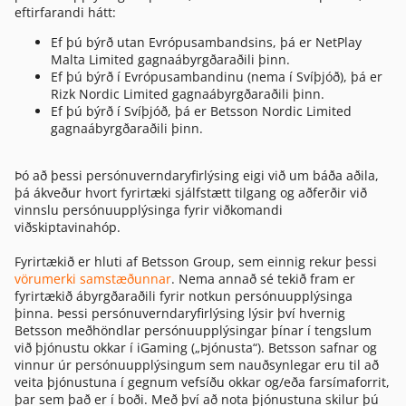
eftirfarandi hátt:
Ef þú býrð utan Evrópusambandsins, þá er NetPlay
Malta Limited gagnaábyrgðaraðili þinn.
Ef þú býrð í Evrópusambandinu (nema í Svíþjóð), þá er
Rizk Nordic Limited gagnaábyrgðaraðili þinn.
Ef þú býrð í Svíþjóð, þá er Betsson Nordic Limited
gagnaábyrgðaraðili þinn.
Þó að þessi persónuverndaryfirlýsing eigi við um báða aðila,
þá ákveður hvort fyrirtæki sjálfstætt tilgang og aðferðir við
vinnslu persónuupplýsinga fyrir viðkomandi
viðskiptavinahóp.
Fyrirtækið er hluti af Betsson Group, sem einnig rekur þessi
vörumerki samstæðunnar
. Nema annað sé tekið fram er
fyrirtækið ábyrgðaraðili fyrir notkun persónuupplýsinga
þinna. Þessi persónuverndaryfirlýsing lýsir því hvernig
Betsson meðhöndlar persónuupplýsingar þínar í tengslum
við þjónustu okkar í iGaming („Þjónusta“). Betsson safnar og
vinnur úr persónuupplýsingum sem nauðsynlegar eru til að
veita þjónustuna í gegnum vefsíðu okkar og/eða farsímaforrit,
þar sem það er í boði. Með því að nota þjónustuna skilur þú