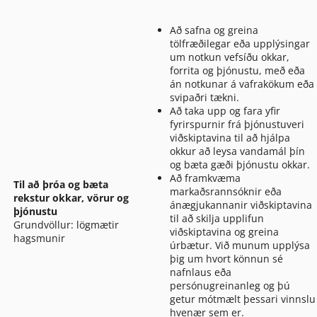
Að safna og greina
tölfræðilegar eða upplýsingar
um notkun vefsíðu okkar,
forrita og þjónustu, með eða
án notkunar á vafrakökum eða
svipaðri tækni.
Að taka upp og fara yfir
fyrirspurnir frá þjónustuveri
viðskiptavina til að hjálpa
okkur að leysa vandamál þín
og bæta gæði þjónustu okkar.
Að framkvæma
Til að þróa og bæta
markaðsrannsóknir eða
rekstur okkar, vörur og
ánægjukannanir viðskiptavina
þjónustu
til að skilja upplifun
Grundvöllur: lögmætir
viðskiptavina og greina
hagsmunir
úrbætur. Við munum upplýsa
þig um hvort könnun sé
nafnlaus eða
persónugreinanleg og þú
getur mótmælt þessari vinnslu
hvenær sem er.