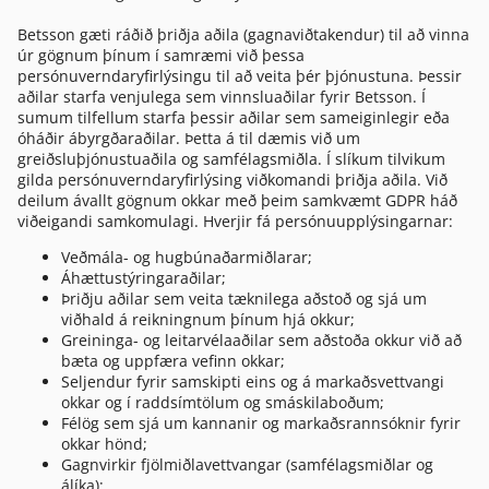
Betsson gæti ráðið þriðja aðila (gagnaviðtakendur) til að vinna
úr gögnum þínum í samræmi við þessa
persónuverndaryfirlýsingu til að veita þér þjónustuna. Þessir
aðilar starfa venjulega sem vinnsluaðilar fyrir Betsson. Í
sumum tilfellum starfa þessir aðilar sem sameiginlegir eða
óháðir ábyrgðaraðilar. Þetta á til dæmis við um
greiðsluþjónustuaðila og samfélagsmiðla. Í slíkum tilvikum
gilda persónuverndaryfirlýsing viðkomandi þriðja aðila. Við
deilum ávallt gögnum okkar með þeim samkvæmt GDPR háð
viðeigandi samkomulagi. Hverjir fá persónuupplýsingarnar:
Veðmála- og hugbúnaðarmiðlarar;
Áhættustýringaraðilar;
Þriðju aðilar sem veita tæknilega aðstoð og sjá um
viðhald á reikningnum þínum hjá okkur;
Greininga- og leitarvélaaðilar sem aðstoða okkur við að
bæta og uppfæra vefinn okkar;
Seljendur fyrir samskipti eins og á markaðsvettvangi
okkar og í raddsímtölum og smáskilaboðum;
Félög sem sjá um kannanir og markaðsrannsóknir fyrir
okkar hönd;
Gagnvirkir fjölmiðlavettvangar (samfélagsmiðlar og
álíka);