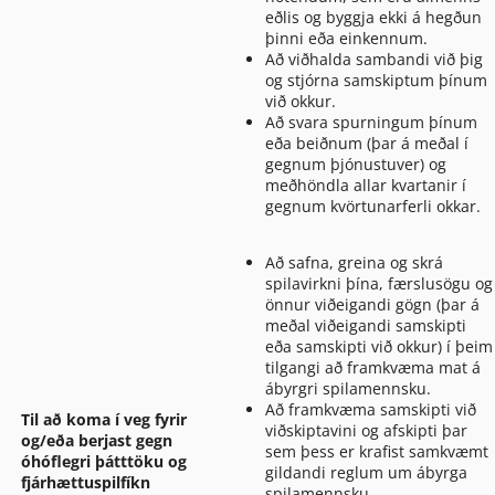
eðlis og byggja ekki á hegðun
þinni eða einkennum.
Að viðhalda sambandi við þig
og stjórna samskiptum þínum
við okkur.
Að svara spurningum þínum
eða beiðnum (þar á meðal í
gegnum þjónustuver) og
meðhöndla allar kvartanir í
gegnum kvörtunarferli okkar.
Að safna, greina og skrá
spilavirkni þína, færslusögu og
önnur viðeigandi gögn (þar á
meðal viðeigandi samskipti
eða samskipti við okkur) í þeim
tilgangi að framkvæma mat á
ábyrgri spilamennsku.
Að framkvæma samskipti við
Til að koma í veg fyrir
viðskiptavini og afskipti þar
og/eða berjast gegn
sem þess er krafist samkvæmt
óhóflegri þátttöku og
gildandi reglum um ábyrga
fjárhættuspilfíkn
spilamennsku.