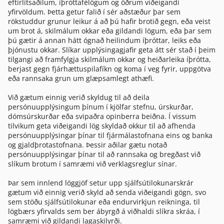
eftirlitsaðilum, íþróttafélögum og öðrum viðeigandi
yfirvöldum. Þetta getur falið í sér aðstæður þar sem
rökstuddur grunur leikur á að þú hafir brotið gegn, eða veist
um brot á, skilmálum okkar eða gildandi lögum, eða þar sem
þú gætir á annan hátt ógnað heilindum íþróttar, leiks eða
þjónustu okkar. Slíkar upplýsingagjafir geta átt sér stað í þeim
tilgangi að framfylgja skilmálum okkar og heiðarleika íþrótta,
berjast gegn fjárhættuspilafíkn og koma í veg fyrir, uppgötva
eða rannsaka grun um glæpsamlegt athæfi.
Við gætum einnig verið skyldug til að deila
persónuupplýsingum þínum í kjölfar stefnu, úrskurðar,
dómsúrskurðar eða svipaðra opinberra beiðna. Í vissum
tilvikum geta viðeigandi lög skyldað okkur til að afhenda
persónuupplýsingar þínar til fjármálastofnana eins og banka
og gjaldþrotastofnana. Þessir aðilar gætu notað
persónuupplýsingar þínar til að rannsaka og bregðast við
slíkum brotum í samræmi við verklagsreglur sínar.
Þar sem innlend löggjöf setur upp sjálfsútilokunarskrár
gætum við einnig verið skyld að senda viðeigandi gögn, svo
sem stöðu sjálfsútilokunar eða endurvirkjun reikninga, til
lögbærs yfirvalds sem ber ábyrgð á viðhaldi slíkra skráa, í
samræmi við gildandi lagaskilyrði.