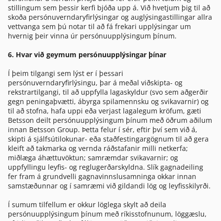
stillingum sem þessir kerfi bjóða upp á. Við hvetjum þig til að
skoða persónuverndaryfirlýsingar og auglýsingastillingar allra
vettvanga sem þú notar til að fá frekari upplýsingar um
hvernig þeir vinna úr persónuupplýsingum þínum.
6. Hvar við geymum persónuupplýsingar þínar
Í þeim tilgangi sem lýst er í þessari
persónuverndaryfirlýsingu, þar á meðal viðskipta- og
rekstrartilgangi, til að uppfylla lagaskyldur (svo sem aðgerðir
gegn peningaþvætti, ábyrga spilamennsku og svikavarnir) og
til að stofna, hafa uppi eða verjast lagalegum kröfum, gæti
Betsson deilt persónuupplýsingum þínum með öðrum aðilum
innan Betsson Group. Þetta felur í sér, eftir því sem við á,
skipti á sjálfsútilokunar- eða staðfestingargögnum til að gera
kleift að takmarka og vernda ráðstafanir milli netkerfa;
miðlæga áhættuvöktun; samræmdar svikavarnir; og
uppfyllingu leyfis- og reglugerðarskyldna. Slík gagnadeiling
fer fram á grundvelli gagnavinnslusamninga okkar innan
samstæðunnar og í samræmi við gildandi lög og leyfisskilyrði.
Í sumum tilfellum er okkur löglega skylt að deila
persónuupplýsingum þínum með ríkisstofnunum, löggæslu,