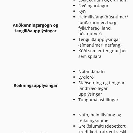
Fæðingardagur
Kyn
Heimilisfang (húsnúmer/
íbúðarnúmer, borg,
Auðkenningargögn og
fylki/hérað, land,
tengiliðaupplýsingar
póstnúmer)
Tengiliðaupplýsingar
(símanúmer, netfang)
Kóði sem er tengdur þér
sem spilara
Notandanafn
Lykilorð
Staðsetning og tengdar
Reikningsupplýsingar
landfræðilegar
upplýsingar
Tungumálastillingar
Nafn, heimilisfang og
reikningsnúmer
Greiðslumáti (debetkort,
kreditkort, rafrænt veski