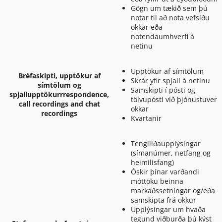
Gögn um tækið sem þú
notar til að nota vefsíðu
okkar eða
notendaumhverfi á
netinu
Upptökur af símtölum
Bréfaskipti, upptökur af
Skrár yfir spjall á netinu
símtölum og
Samskipti í pósti og
spjallupptökurrrespondence,
tölvupósti við þjónustuver
call recordings and chat
okkar
recordings
Kvartanir
Tengiliðaupplýsingar
(símanúmer, netfang og
heimilisfang)
Óskir þínar varðandi
móttöku beinna
markaðssetningar og/eða
samskipta frá okkur
Upplýsingar um hvaða
tegund viðburða þú kýst