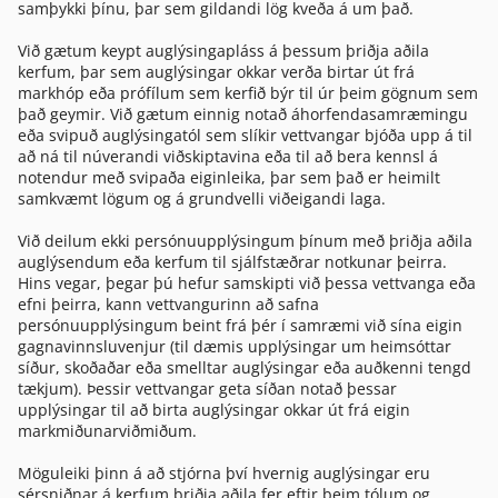
samþykki þínu, þar sem gildandi lög kveða á um það.
Við gætum keypt auglýsingapláss á þessum þriðja aðila
kerfum, þar sem auglýsingar okkar verða birtar út frá
markhóp eða prófílum sem kerfið býr til úr þeim gögnum sem
það geymir. Við gætum einnig notað áhorfendasamræmingu
eða svipuð auglýsingatól sem slíkir vettvangar bjóða upp á til
að ná til núverandi viðskiptavina eða til að bera kennsl á
notendur með svipaða eiginleika, þar sem það er heimilt
samkvæmt lögum og á grundvelli viðeigandi laga.
Við deilum ekki persónuupplýsingum þínum með þriðja aðila
auglýsendum eða kerfum til sjálfstæðrar notkunar þeirra.
Hins vegar, þegar þú hefur samskipti við þessa vettvanga eða
efni þeirra, kann vettvangurinn að safna
persónuupplýsingum beint frá þér í samræmi við sína eigin
gagnavinnsluvenjur (til dæmis upplýsingar um heimsóttar
síður, skoðaðar eða smelltar auglýsingar eða auðkenni tengd
tækjum). Þessir vettvangar geta síðan notað þessar
upplýsingar til að birta auglýsingar okkar út frá eigin
markmiðunarviðmiðum.
Möguleiki þinn á að stjórna því hvernig auglýsingar eru
sérsniðnar á kerfum þriðja aðila fer eftir þeim tólum og