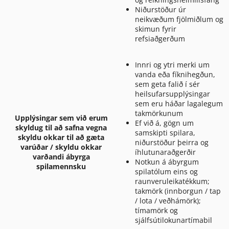
Niðurstöður úr
neikvæðum fjölmiðlum og
skimun fyrir
refsiaðgerðum
Innri og ytri merki um
vanda eða fíknihegðun,
sem geta falið í sér
heilsufarsupplýsingar
sem eru háðar lagalegum
takmörkunum
Upplýsingar sem við erum
Ef við á, gögn um
skyldug til að safna vegna
samskipti spilara,
skyldu okkar til að gæta
niðurstöður þeirra og
varúðar / skyldu okkar
íhlutunaraðgerðir
varðandi ábyrga
Notkun á ábyrgum
spilamennsku
spilatólum eins og
raunveruleikatékkum;
takmörk (innborgun / tap
/ lota / veðhámörk);
tímamörk og
sjálfsútilokunartímabil