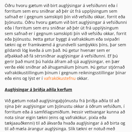
Öðru hvoru gætum við birt auglýsingar á vefsíðunni eða í
forritum sem eru sniðnar að þér út frá upplýsingum sem
safnað er í gegnum samskipti þín við vefsíðu okkar, forrit eða
þjónustu. Öðru hvoru gætum við birt auglýsingar á vefsíðunni
eða í forritum sem eru sniðnar að þér út frá upplýsingum
sem safnað er í gegnum samskipti þín við vefsíðu okkar, forrit
eða þjónustu. Þetta getur byggt á vafrakökum eða svipaðri
tækni og er framkvæmd á grundvelli samþykkis þíns, þar sem
gildandi lög kveða á um það. Þú getur hvenær sem er
afþakkað að fá sérsniðnar auglýsingar á vefsíðunni. Ef þú
gerir það munt þú halda áfram að sjá auglýsingar, en þær
verða ekki sniðnar að áhugamálum þínum. Þú getur stjórnað
vafrakökustillingum þínum í gegnum reikningsstillingar þínar
eða eins og lýst er í
vafrakökustefnu
okkar.
Auglýsingar á þriðja aðila kerfum
Við gætum notað auglýsingaþjónustu frá þriðja aðila til að
sýna þér auglýsingar um þjónustu okkar á öðrum vefsíðum, í
forritum eða á samfélagsmiðlum. Þessir vettvangar kunna að
nota sínar eigin tækni (eins og vafrakökur, pixla eða
tækjaauðkenni) til að ákvarða hvaða auglýsingar á að birta og
til að mæla árangur auglýsinga. Slík tækni er notuð með