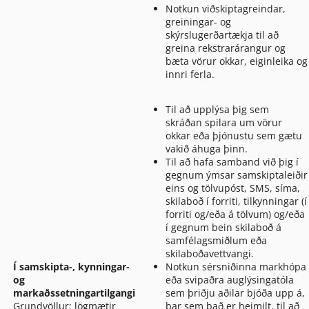
Notkun viðskiptagreindar,
greiningar- og
skýrslugerðartækja til að
greina rekstrarárangur og
bæta vörur okkar, eiginleika og
innri ferla.
Til að upplýsa þig sem
skráðan spilara um vörur
okkar eða þjónustu sem gætu
vakið áhuga þinn.
Til að hafa samband við þig í
gegnum ýmsar samskiptaleiðir
eins og tölvupóst, SMS, síma,
skilaboð í forriti, tilkynningar (í
forriti og/eða á tölvum) og/eða
í gegnum bein skilaboð á
samfélagsmiðlum eða
skilaboðavettvangi.
Í samskipta-, kynningar-
Notkun sérsniðinna markhópa
og
eða svipaðra auglýsingatóla
markaðssetningartilgangi
sem þriðju aðilar bjóða upp á,
Grundvöllur: lögmætir
þar sem það er heimilt, til að