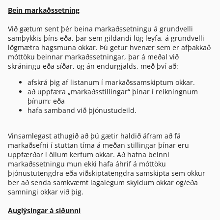
Bein markaðssetning
Við gætum sent þér beina markaðssetningu á grundvelli
samþykkis þíns eða, þar sem gildandi lög leyfa, á grundvelli
lögmætra hagsmuna okkar. Þú getur hvenær sem er afþakkað
móttöku beinnar markaðssetningar, þar á meðal við
skráningu eða síðar, og án endurgjalds, með því að:
afskrá þig af listanum í markaðssamskiptum okkar.
að uppfæra „markaðsstillingar“ þínar í reikningnum
þínum; eða
hafa samband við þjónustudeild.
Vinsamlegast athugið að þú gætir haldið áfram að fá
markaðsefni í stuttan tíma á meðan stillingar þínar eru
uppfærðar í öllum kerfum okkar. Að hafna beinni
markaðssetningu mun ekki hafa áhrif á móttöku
þjónustutengdra eða viðskiptatengdra samskipta sem okkur
ber að senda samkvæmt lagalegum skyldum okkar og/eða
samningi okkar við þig.
Auglýsingar á síðunni