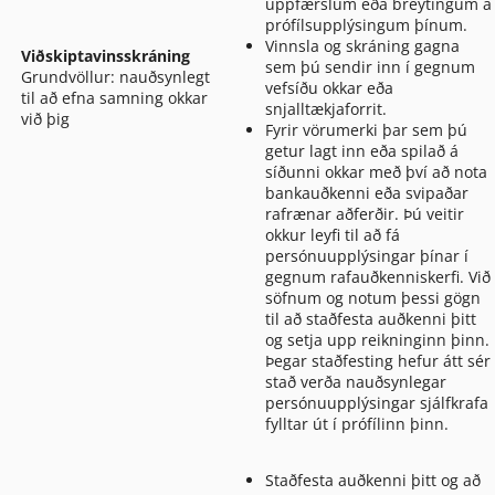
uppfærslum eða breytingum á
prófílsupplýsingum þínum.
Vinnsla og skráning gagna
Viðskiptavinsskráning
sem þú sendir inn í gegnum
Grundvöllur: nauðsynlegt
vefsíðu okkar eða
til að efna samning okkar
snjalltækjaforrit.
við þig
Fyrir vörumerki þar sem þú
getur lagt inn eða spilað á
síðunni okkar með því að nota
bankauðkenni eða svipaðar
rafrænar aðferðir. Þú veitir
okkur leyfi til að fá
persónuupplýsingar þínar í
gegnum rafauðkenniskerfi. Við
söfnum og notum þessi gögn
til að staðfesta auðkenni þitt
og setja upp reikninginn þinn.
Þegar staðfesting hefur átt sér
stað verða nauðsynlegar
persónuupplýsingar sjálfkrafa
fylltar út í prófílinn þinn.
Staðfesta auðkenni þitt og að