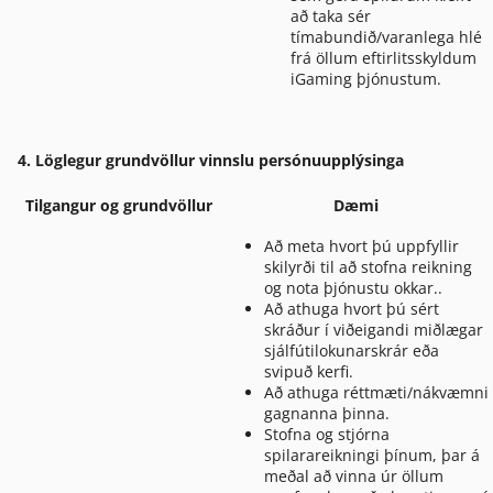
að taka sér
tímabundið/varanlega hlé
frá öllum eftirlitsskyldum
iGaming þjónustum.
4. Löglegur grundvöllur vinnslu persónuupplýsinga
Tilgangur og grundvöllur
Dæmi
Að meta hvort þú uppfyllir
skilyrði til að stofna reikning
og nota þjónustu okkar..
Að athuga hvort þú sért
skráður í viðeigandi miðlægar
sjálfútilokunarskrár eða
svipuð kerfi.
Að athuga réttmæti/nákvæmni
gagnanna þinna.
Stofna og stjórna
spilarareikningi þínum, þar á
meðal að vinna úr öllum