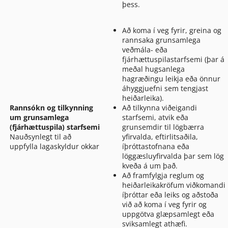
þess.
Að koma í veg fyrir, greina og
rannsaka grunsamlega
veðmála- eða
fjárhættuspilastarfsemi (þar á
meðal hugsanlega
hagræðingu leikja eða önnur
áhyggjuefni sem tengjast
heiðarleika).
Rannsókn og tilkynning
Að tilkynna viðeigandi
um grunsamlega
starfsemi, atvik eða
(fjárhættuspila) starfsemi
grunsemdir til lögbærra
Nauðsynlegt til að
yfirvalda, eftirlitsaðila,
uppfylla lagaskyldur okkar
íþróttastofnana eða
löggæsluyfirvalda þar sem lög
kveða á um það.
Að framfylgja reglum og
heiðarleikakröfum viðkomandi
íþróttar eða leiks og aðstoða
við að koma í veg fyrir og
uppgötva glæpsamlegt eða
sviksamlegt athæfi.