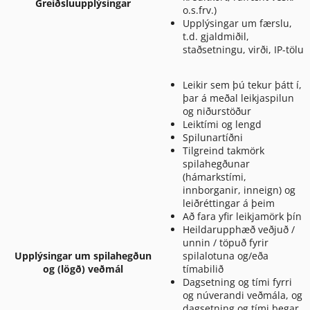
Greiðsluupplýsingar
o.s.frv.)
Upplýsingar um færslu,
t.d. gjaldmiðil,
staðsetningu, virði, IP-tölu
Leikir sem þú tekur þátt í,
þar á meðal leikjaspilun
og niðurstöður
Leiktími og lengd
Spilunartíðni
Tilgreind takmörk
spilahegðunar
(hámarkstími,
innborganir, inneign) og
leiðréttingar á þeim
Að fara yfir leikjamörk þín
Heildarupphæð veðjuð /
unnin / töpuð fyrir
Upplýsingar um spilahegðun
spilalotuna og/eða
og (lögð) veðmál
tímabilið
Dagsetning og tími fyrri
og núverandi veðmála, og
dagsetning og tími þegar