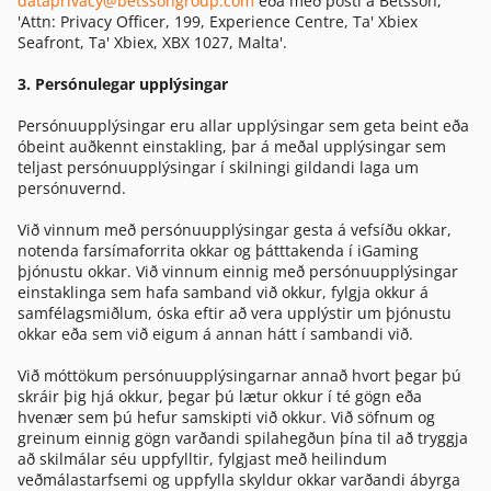
dataprivacy@betssongroup.com
eða með pósti á Betsson,
'Attn: Privacy Officer, 199, Experience Centre, Ta' Xbiex
Seafront, Ta' Xbiex, XBX 1027, Malta'.
3. Persónulegar upplýsingar
Persónuupplýsingar eru allar upplýsingar sem geta beint eða
óbeint auðkennt einstakling, þar á meðal upplýsingar sem
teljast persónuupplýsingar í skilningi gildandi laga um
persónuvernd.
Við vinnum með persónuupplýsingar gesta á vefsíðu okkar,
notenda farsímaforrita okkar og þátttakenda í iGaming
þjónustu okkar. Við vinnum einnig með persónuupplýsingar
einstaklinga sem hafa samband við okkur, fylgja okkur á
samfélagsmiðlum, óska eftir að vera upplýstir um þjónustu
okkar eða sem við eigum á annan hátt í sambandi við.
Við móttökum persónuupplýsingarnar annað hvort þegar þú
skráir þig hjá okkur, þegar þú lætur okkur í té gögn eða
hvenær sem þú hefur samskipti við okkur. Við söfnum og
greinum einnig gögn varðandi spilahegðun þína til að tryggja
að skilmálar séu uppfylltir, fylgjast með heilindum
veðmálastarfsemi og uppfylla skyldur okkar varðandi ábyrga