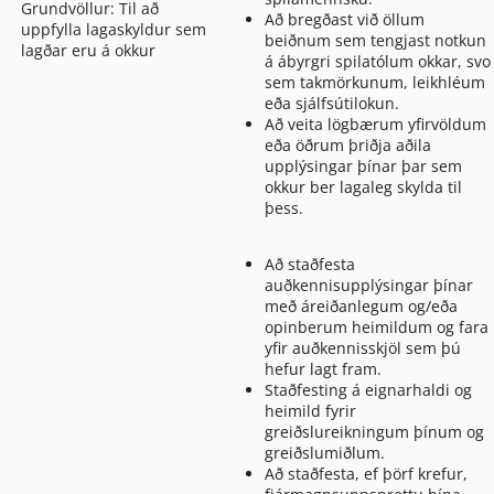
Grundvöllur: Til að
Að bregðast við öllum
uppfylla lagaskyldur sem
beiðnum sem tengjast notkun
lagðar eru á okkur
á ábyrgri spilatólum okkar, svo
sem takmörkunum, leikhléum
eða sjálfsútilokun.
Að veita lögbærum yfirvöldum
eða öðrum þriðja aðila
upplýsingar þínar þar sem
okkur ber lagaleg skylda til
þess.
Að staðfesta
auðkennisupplýsingar þínar
með áreiðanlegum og/eða
opinberum heimildum og fara
yfir auðkennisskjöl sem þú
hefur lagt fram.
Staðfesting á eignarhaldi og
heimild fyrir
greiðslureikningum þínum og
greiðslumiðlum.
Að staðfesta, ef þörf krefur,