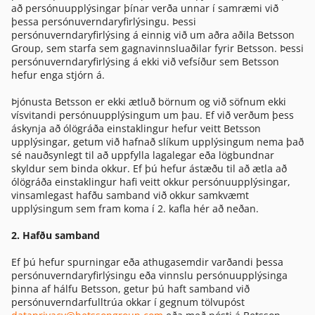
að persónuupplýsingar þínar verða unnar í samræmi við
þessa persónuverndaryfirlýsingu. Þessi
persónuverndaryfirlýsing á einnig við um aðra aðila Betsson
Group, sem starfa sem gagnavinnsluaðilar fyrir Betsson. Þessi
persónuverndaryfirlýsing á ekki við vefsíður sem Betsson
hefur enga stjórn á.
Þjónusta Betsson er ekki ætluð börnum og við söfnum ekki
vísvitandi persónuupplýsingum um þau. Ef við verðum þess
áskynja að ólögráða einstaklingur hefur veitt Betsson
upplýsingar, getum við hafnað slíkum upplýsingum nema það
sé nauðsynlegt til að uppfylla lagalegar eða lögbundnar
skyldur sem binda okkur. Ef þú hefur ástæðu til að ætla að
ólögráða einstaklingur hafi veitt okkur persónuupplýsingar,
vinsamlegast hafðu samband við okkur samkvæmt
upplýsingum sem fram koma í 2. kafla hér að neðan.
2. Hafðu samband
Ef þú hefur spurningar eða athugasemdir varðandi þessa
persónuverndaryfirlýsingu eða vinnslu persónuupplýsinga
þinna af hálfu Betsson, getur þú haft samband við
persónuverndarfulltrúa okkar í gegnum tölvupóst