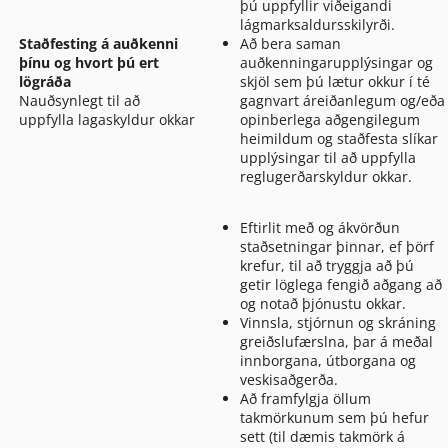
þú uppfyllir viðeigandi
lágmarksaldursskilyrði.
Staðfesting á auðkenni
Að bera saman
þínu og hvort þú ert
auðkenningarupplýsingar og
lögráða
skjöl sem þú lætur okkur í té
Nauðsynlegt til að
gagnvart áreiðanlegum og/eða
uppfylla lagaskyldur okkar
opinberlega aðgengilegum
heimildum og staðfesta slíkar
upplýsingar til að uppfylla
reglugerðarskyldur okkar.
Eftirlit með og ákvörðun
staðsetningar þinnar, ef þörf
krefur, til að tryggja að þú
getir löglega fengið aðgang að
og notað þjónustu okkar.
Vinnsla, stjórnun og skráning
greiðslufærslna, þar á meðal
innborgana, útborgana og
veskisaðgerða.
Að framfylgja öllum
takmörkunum sem þú hefur
sett (til dæmis takmörk á