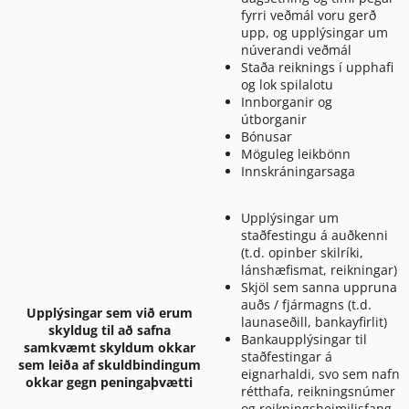
fyrri veðmál voru gerð
upp, og upplýsingar um
núverandi veðmál
Staða reiknings í upphafi
og lok spilalotu
Innborganir og
útborganir
Bónusar
Möguleg leikbönn
Innskráningarsaga
Upplýsingar um
staðfestingu á auðkenni
(t.d. opinber skilríki,
lánshæfismat, reikningar)
Skjöl sem sanna uppruna
auðs / fjármagns (t.d.
Upplýsingar sem við erum
launaseðill, bankayfirlit)
skyldug til að safna
Bankaupplýsingar til
samkvæmt skyldum okkar
staðfestingar á
sem leiða af skuldbindingum
eignarhaldi, svo sem nafn
okkar gegn peningaþvætti
rétthafa, reikningsnúmer
og reikningsheimilisfang