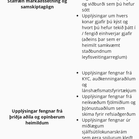
Stafræn markaðssetning og
og viðburði sem þú hefur
samskiptagögn
sótt
Upplýsingar um hvers
konar gjafir þú kýst og
hvort þú hefur tekið þátt í
/ fengið einhverjar gjafir
(aðeins þar sem er
heimilt samkvæmt
staðbundnum
leyfisveitingarreglum)
Upplýsingar fengnar frá
KYC, auðkenningaraðilum
og
lánshæfismatsfyrirtækjum
Upplýsingar fengnar frá
neikvæðum fjölmiðlum og
þjónustuaðilum sem
Upplýsingar fengnar frá
skima fyrir refsiaðgerðum
þriðja aðila og opinberum
Upplýsingar fengnar úr
heimildum
miðlægum
sjálfsútilokunarskrám
sem gera spilurum kleift