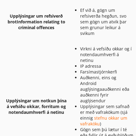
Ef við á, gögn um
Upplýsingar um refsiverð
refsiverða hegðun, svo
brotInformation relating to
sem gögn um atvik þar
criminal offences
sem grunur leikur á
svikum
Virkni á vefsíðu okkar og í
notendaumhverfi á
netinu
IP adressa
Farsímastjórnkerfi
Auðkenni, eins og
Android
auglýsingaauðkenni eða
auðkenni fyrir
Upplýsingar um notkun þína
auglýsendur
á vefsíðu okkar, forritum og
Upplýsingar sem safnað
notendaumhverfi á netinu
er með vafrakökum (sjá
einnig
stefnu okkar um
vafraköku
)
Gögn sem þú lætur í té
eða fyllir út á eyðublöðum