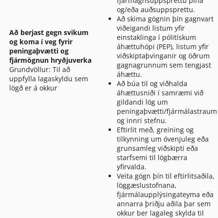
fjármagnsuppsprettu þína
og/eða auðsuppsprettu.
Að skima gögnin þín gagnvart
viðeigandi listum yfir
Að berjast gegn svikum
einstaklinga í pólitískum
og koma í veg fyrir
áhættuhópi (PEP), listum yfir
peningaþvætti og
viðskiptaþvinganir og öðrum
fjármögnun hryðjuverka
gagnagrunnum sem tengjast
Grundvöllur: Til að
áhættu.
uppfylla lagaskyldu sem
Að búa til og viðhalda
lögð er á okkur
áhættusniði í samræmi við
gildandi lög um
peningaþvætti/fjármálastraum
og innri stefnu.
Eftirlit með, greining og
tilkynning um óvenjuleg eða
grunsamleg viðskipti eða
starfsemi til lögbærra
yfirvalda.
Veita gögn þín til eftirlitsaðila,
löggæslustofnana,
fjármálaupplýsingateyma eða
annarra þriðju aðila þar sem
okkur ber lagaleg skylda til