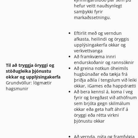
hefur veitt nauðsynlegt
samþykki fyrir
markaðssetningu.
Eftirlit með og verndun
afkasta, heilindi og öryggis
upplýsingakerfa okkar og
verkvettvanga
Að framkvæma innri
endurskoðanir og rannsóknir
Til að tryggja öryggi og
Að greina notkun óheimils
stöðugleika þjónustu
hugbúnaðar eða tækja frá
okkar og upplýsingakerfa
þriðja aðila í tengslum við leiki
Grundvöllur: lögmætir
okkar, iGames eða happdrætti
hagsmunir
Að bera kennsl á, koma í veg
fyrir og bregðast við athöfnum
sem brjóta gegn skilmálum
okkar eða geta haft áhrif á
öryggi eða rétta virkni
þjónustu okkar
Að vernda, nýta og framfylgja