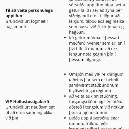
sérsníða upplifun þína. Þetta
Til að veita persónulega
getur falið í sér að sýna þér
upplifun
viðeigandi efni, tillögur að
Grundvöllur: lögmætir
leikjum, tilboð eða eiginleika
hagsmunir
sem passa við óskir þínar og
hegðun.
Þú getur mótmælt þessari
meðferð hvenær sem er, en í
því tilfelli munum við ekki
lengur nota gögnin þín í
þessum tilgangi.
Umsjón með VIP reikningum
(aðeins þar sem er heimilt
samkvæmt staðbundnum
leyfisveitingarreglum)
Að veita aukinn stuðning,
VIP Hollustustigakerfi
forgangsröðun og sérsniðna
Grundvöllur: nauðsynlegt
aðstoð í tengslum við notkun
til að efna samning okkar
þína á þjónustunum
við þig
Bjóða upp á persónulegar
umbun, fríðindi eða
kynningartilboð þar sem þú