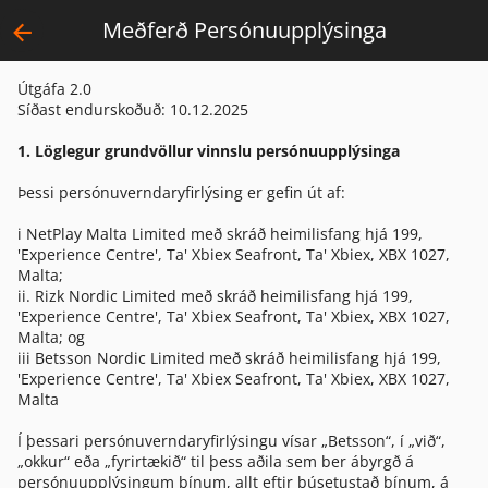
Meðferð Persónuupplýsinga
Útgáfa 2.0
Síðast endurskoðuð: 10.12.2025
1. Löglegur grundvöllur vinnslu persónuupplýsinga
Þessi persónuverndaryfirlýsing er gefin út af:
i NetPlay Malta Limited með skráð heimilisfang hjá 199,
'Experience Centre', Ta' Xbiex Seafront, Ta' Xbiex, XBX 1027,
Malta;
ii. Rizk Nordic Limited með skráð heimilisfang hjá 199,
'Experience Centre', Ta' Xbiex Seafront, Ta' Xbiex, XBX 1027,
Malta; og
iii Betsson Nordic Limited með skráð heimilisfang hjá 199,
'Experience Centre', Ta' Xbiex Seafront, Ta' Xbiex, XBX 1027,
Malta
Í þessari persónuverndaryfirlýsingu vísar „Betsson“, í „við“,
„okkur“ eða „fyrirtækið“ til þess aðila sem ber ábyrgð á
persónuupplýsingum þínum, allt eftir búsetustað þínum, á