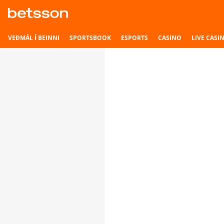
VEÐMÁL Í BEINNI
SPORTSBOOK
ESPORTS
CASINO
LIVE CASI
Ábyrg
Spilareglur
spilamennska
Upplýsingar
Sjálfsmat
Hjálp og
þjónusta
Hjálparmiðstöð
Spilareglur
Greiðsluaðferðir
Um
kökur