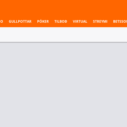
NO
GULLPOTTAR
PÓKER
TILBOÐ
VIRTUAL
STREYMI
BETSSO
ADEILDIN
ÁSTRALÍA NBL1 SOUTH
32
Melbourne
64
28
Frankston
60
4. Leikhluti
Sigurvegari leiks
al Golden Coolers
Melbourne
Frankston
2.50
1.24
3.15
r Deildir
Einstök veðmál