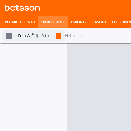
VEÐMÁL Í BEINNI
SPORTSBOOK
ESPORTS
CASINO
LIVE CASI
Fela A-Ö íþróttir
Heim
>
Körfubolti
Betsson Milljónin
Topplistar
FILIPPSEYJAR MAHARLIKA KÖRFUBOLT
Pasay Voyagers
Rizal Golden Coolers
Heimili íþrótta
2. Leikhluti
Veðmál í beinni
Sigurvegari leiks
Pasay Voyagers
Riz
Hefst fljótlega
1.38
Esports
tabs.live-and-upcoming
Alla