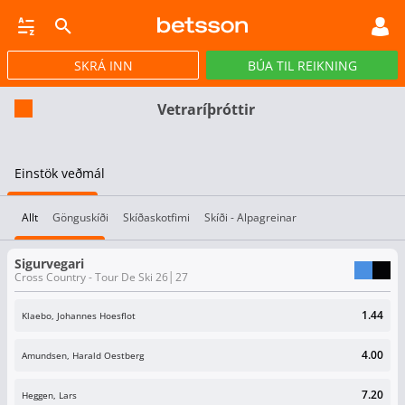
SKRÁ INN
BÚA TIL REIKNING
CASINO
GULLPOTTAR
PÓKER
TILBOÐ
VIRTUAL
STREY
Vetraríþróttir
Einstök veðmál
Allt
Gönguskíði
Skíðaskotfimi
Skíði - Alpagreinar
Sigurvegari
Cross Country - Tour De Ski 26│27
1.44
Klaebo, Johannes Hoesflot
4.00
Amundsen, Harald Oestberg
7.20
Heggen, Lars