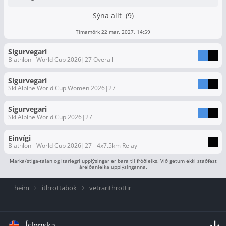
Sýna allt (9)
Tímamörk 22 mar. 2027, 14:59
Sigurvegari
Biathlon - World Cup 2026|27 Overall
Sigurvegari
Ski Alpine World Cup Women 2026|27
Sigurvegari
Ski Alpine World Cup 2026|27
Einvígi
Biathlon - World Cup 2026|27 - 4x7.5km Relay
Marka/stiga-talan og ítarlegri upplýsingar er bara til fróðleiks. Við getum ekki staðfest
áreiðanleika upplýsinganna.
heim
ithrottabok
vetrarithrottir
Íslenska