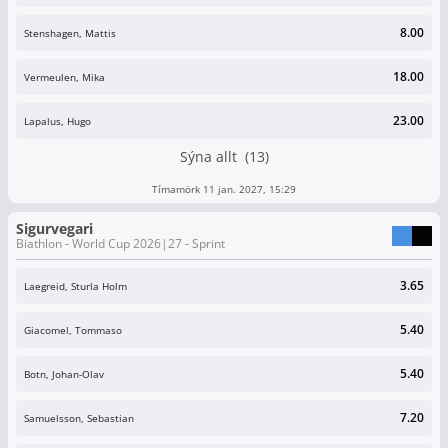
8.00
Stenshagen, Mattis
18.00
Vermeulen, Mika
23.00
Lapalus, Hugo
Sýna allt (13)
Tímamörk 11 jan. 2027, 15:29
Sigurvegari
Biathlon - World Cup 2026|27 - Sprint
3.65
Laegreid, Sturla Holm
5.40
Giacomel, Tommaso
5.40
Botn, Johan-Olav
7.20
Samuelsson, Sebastian