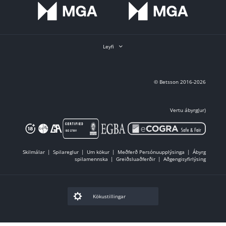
Leyfi
© Betsson 2016-2026
Vertu ábyrg(ur)
Skilmálar
Spilareglur
Um kökur
Meðferð Persónuupplýsinga
Ábyrg
spilamennska
Greiðsluaðferðir
Aðgengisyfirlýsing
Kökustillingar