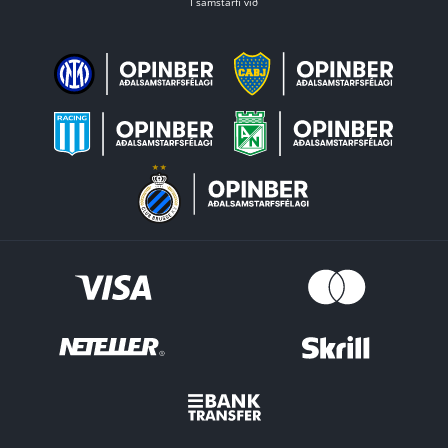
Í samstarfi við