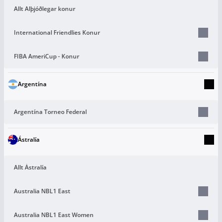
Allt Alþjóðlegar konur
International Friendlies Konur
FIBA AmeriCup - Konur
Argentína
Argentína Torneo Federal
Ástralía
Allt Ástralía
Australia NBL1 East
Australia NBL1 East Women