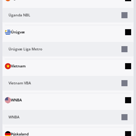
Úganda NBL
Úrúgvæ
Úrúgvæ Liga Metro
Víetnam
Víetnam VBA
WNBA
WNBA
Þýskaland