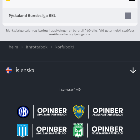
Þýskaland Bundesliga BBL
Marka/stiga-talan og ítarlegri upplýsingar er bara til fróðleiks. Við getum ekki staðfest
áreiðanleika upplýsinganna.
heim
ithrottabok
korfubolti
Íslenska
Í samstarfi við