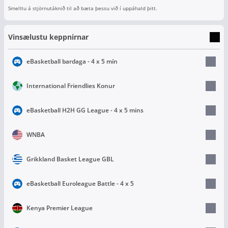
Smelltu á stjörnutáknið til að bæta þessu við í uppáhald þitt.
Vinsælustu keppnirnar
eBasketball bardaga - 4 x 5 mín
International Friendlies Konur
eBasketball H2H GG League - 4 x 5 mins
WNBA
Grikkland Basket League GBL
eBasketball Euroleague Battle - 4 x 5
Kenya Premier League