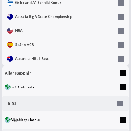
Grikkland A1 Ethniki Konur
Ástralía Big V State Championship
NBA
Spánn ACB
Australia NBL1 East
Allar Keppnir
3v3 Körfubolti
BIG3
Alþjóðlegar konur