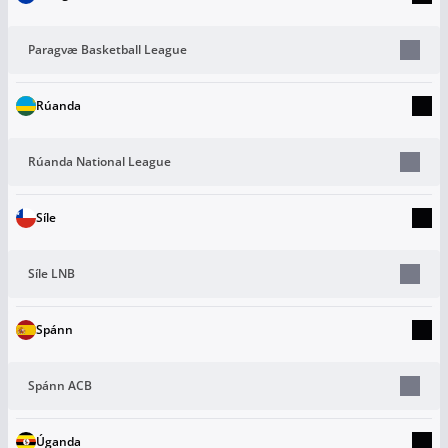
Paragvæ Basketball League
Rúanda
Rúanda National League
Síle
Síle LNB
Spánn
Spánn ACB
Úganda