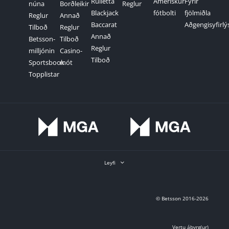
Rúlletta
Amerískur
Fyrir
núna
Borðleikir
Reglur
Blackjack
fótbolti
fjölmiðla
Reglur
Annað
Baccarat
Aðgengisyfirlý
Tilboð
Reglur
Annað
Betsson-
Tilboð
Reglur
milljónin
Casino-
Tilboð
Sportsbook
mót
Topplistar
Leyfi
© Betsson 2016-2026
Vertu ábyrg(ur)