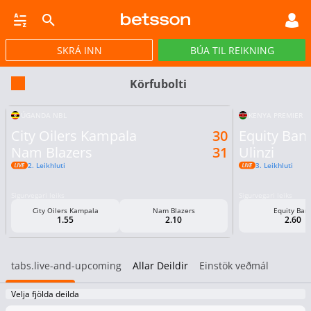
SKRÁ INN
BÚA TIL REIKNING
CASINO
GULLPOTTAR
PÓKER
TILBOÐ
VIRTUAL
STREY
Körfubolti
ÚGANDA NBL
KENYA PREMIER L
City Oilers Kampala
30
Equity Ban
Nam Blazers
31
Ulinzi
2. Leikhluti
3. Leikhluti
Sigurvegari leiks
Sigurvegari leiks
City Oilers Kampala
Nam Blazers
Equity Ban
1.55
2.10
2.60
tabs.live-and-upcoming
Allar Deildir
Einstök veðmál
Velja fjölda deilda