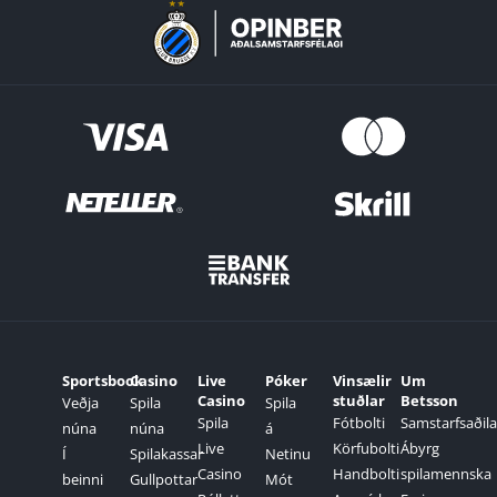
Sportsbook
Casino
Live
Póker
Vinsælir
Um
Casino
stuðlar
Betsson
Veðja
Spila
Spila
Spila
Fótbolti
Samstarfsaðila
núna
núna
á
Live
Körfubolti
Ábyrg
Í
Spilakassar
Netinu
Casino
Handbolti
spilamennska
beinni
Gullpottar
Mót