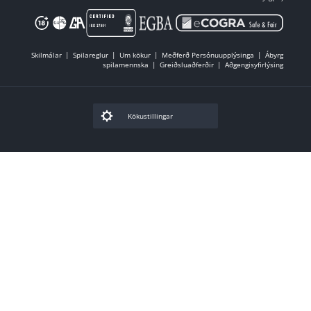
Skilmálar
Spilareglur
Um kökur
Meðferð Persónuupplýsinga
Ábyrg
spilamennska
Greiðsluaðferðir
Aðgengisyfirlýsing
Kökustillingar