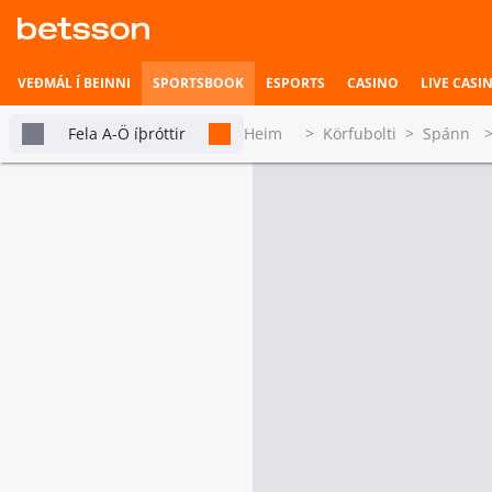
VEÐMÁL Í BEINNI
SPORTSBOOK
ESPORTS
CASINO
LIVE CASI
Fela A-Ö íþróttir
Heim
>
Körfubolti
>
Spánn
Spánn ACB
Betsson Milljónin
Topplistar
Einstök veðmál
Heimili íþrótta
Sigurvegari
Spain Liga
Veðmál í beinni
ACB 2026-27
1.55
Real Madrid
Hefst fljótlega
4.80
FC Barcelona
Esports
10.00
Valencia