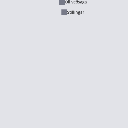
Öll veðsaga
Ελληνικά
Stillingar
Русский - Казахстан
Lietuvių
Italiano
Français
Suomi
Cameroon