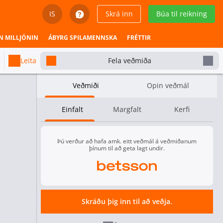
IS
Skrá inn
Búa til reikning
English
N MILLJÓNIN
ÁBYRG SPILAMENNSKA
FRÉTTIR
Svenska
Leita
Fela veðmiða
Dansk
Veðmiði
Opin veðmál
Íslenska
Einfalt
Margfalt
Kerfi
Español
Español - Chile
Þú verður að hafa amk. eitt veðmál á veðmiðanum
þínum til að geta lagt undir.
Español - México
Español - Colombia
Skráðu þig inn til að veðja.
Español - Perú