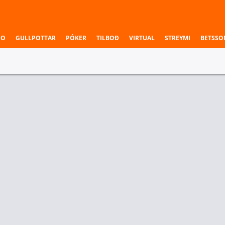
NO
GULLPOTTAR
PÓKER
TILBOÐ
VIRTUAL
STREYMI
BETSSO
>