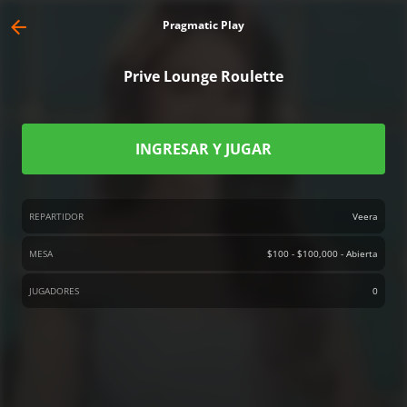
Pragmatic Play
Prive Lounge Roulette
CASINO EN VIVO
JACKPOTS
PÓKER
DEP VIRTUALES
PROMOCIONES
INGRESAR Y JUGAR
REPARTIDOR
Veera
MESA
$100 - $100,000 -
Abierta
JUGADORES
0