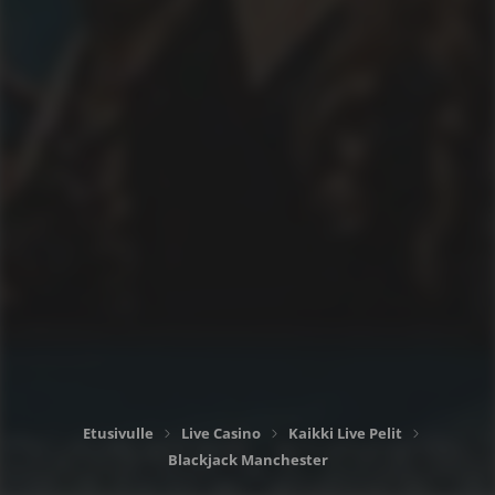
Etusivulle
Live Casino
Kaikki Live Pelit
Blackjack Manchester