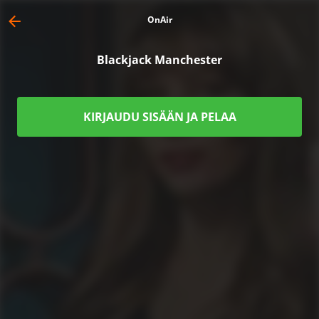
OnAir
Blackjack Manchester
LYÖNTI
LIVEVETO
HEVOSURHEILU
POKERI
VIRTUAALIURHEILU
KAMPAN
KIRJAUDU SISÄÄN JA PELAA