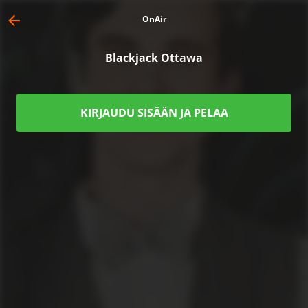
OnAir
Blackjack Ottawa
LYÖNTI
LIVEVETO
HEVOSURHEILU
POKERI
VIRTUAALIURHEILU
KAMPAN
KIRJAUDU SISÄÄN JA PELAA