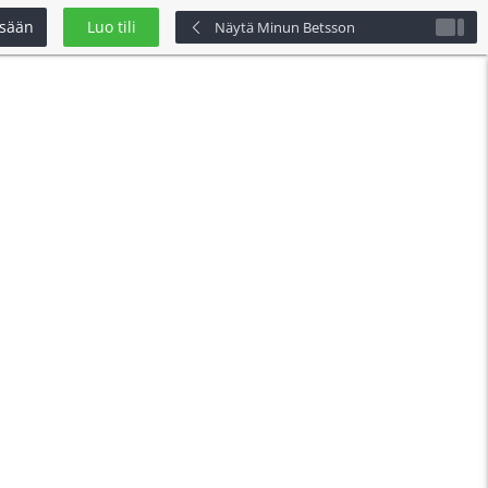
isään
Luo tili
Näytä Minun Betsson