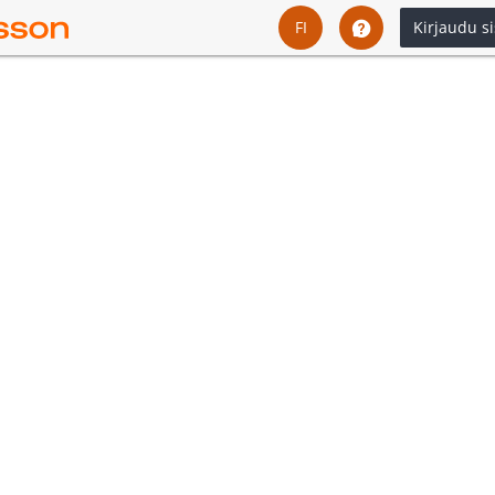
FI
Kirjaudu s
English
Svenska
Dansk
Íslenska
Español
Español - Chile
Español - México
Español - Colombia
Español - Perú