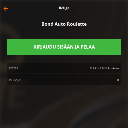
Religa
Bond Auto Roulette
LYÖNTI
LIVEVETO
HEVOSURHEILU
POKERI
VIRTUAALIURHEILU
KAMPAN
KIRJAUDU SISÄÄN JA PELAA
PÖYTÄ
0,1 € - 1 000 € -
Avaa
PELAAJAT
0