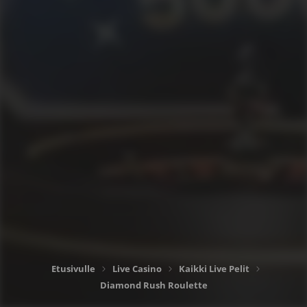
Etusivulle
Live Casino
Kaikki Live Pelit
Diamond Rush Roulette