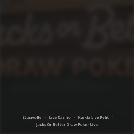
Etusivulle
Live Casino
Kaikki Live Pelit
Jacks Or Better Draw Poker Live