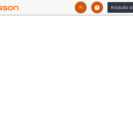
FI
Kirjaudu s
English
Svenska
Dansk
Íslenska
Español
Español - Chile
Español - México
Español - Colombia
Español - Perú