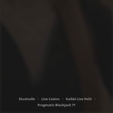
Etusivulle
Live Casino
Kaikki Live Pelit
Pragmatic Blackjack 71