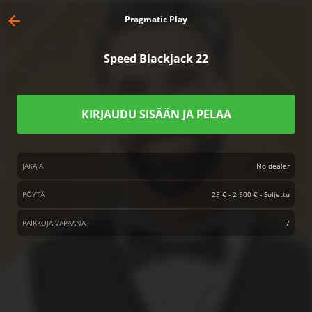
Pragmatic Play
Speed Blackjack 22
LYÖNTI
LIVEVETO
HEVOSURHEILU
POKERI
VIRTUAALIURHEILU
KAMPAN
KIRJAUDU SISÄÄN JA PELAA
JAKAJA
No dealer
PÖYTÄ
25 € - 2 500 € -
Suljettu
PAIKKOJA VAPAANA
7