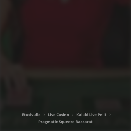
Etusivulle
Live Casino
Kaikki Live Pelit
Pragmatic Squeeze Baccarat