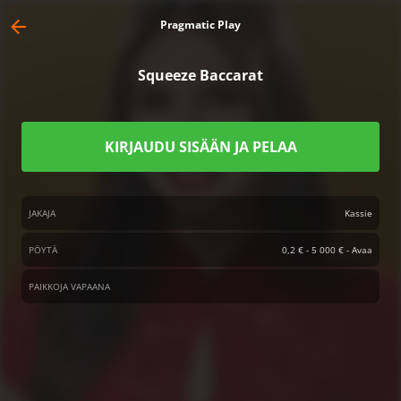
Pragmatic Play
Squeeze Baccarat
LYÖNTI
LIVEVETO
HEVOSURHEILU
POKERI
VIRTUAALIURHEILU
KAMPAN
KIRJAUDU SISÄÄN JA PELAA
JAKAJA
Kassie
PÖYTÄ
0,2 € - 5 000 € -
Avaa
PAIKKOJA VAPAANA