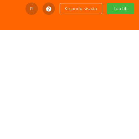
FI
Kirjaudu sisään
Luo tili
English
Svenska
Dansk
Íslenska
Español
Español - Chile
Español - México
Español - Colombia
Español - Perú