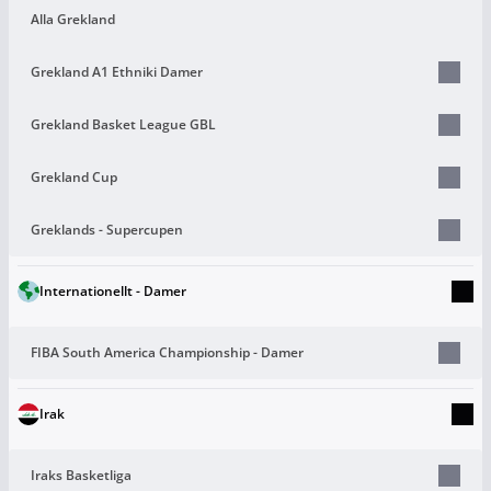
Alla Grekland
Grekland A1 Ethniki Damer
Grekland Basket League GBL
Grekland Cup
Greklands - Supercupen
Internationellt - Damer
FIBA South America Championship - Damer
Irak
Iraks Basketliga