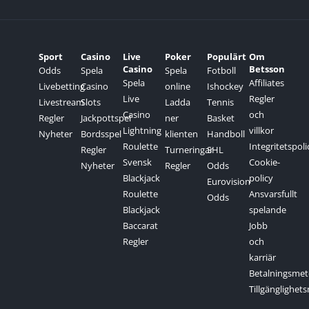
se hur både matchen, tempot och oddsen förändras. Vi rekommenderar att du
iakttar hur liveodds fungerar innan du lägger dina spel då det kan gå snabbt till.
Varje quarter bjuder på flera tillfällen att agera när något inträffar, med liveodds
som ständigt uppdateras. Det är bara en sak som är säker – i basket är ingenting
Sport
Casino
Live
Poker
Populärt
Om
avgjort förrän slutsignalen går.
Casino
Betsson
Odds
Spela
Spela
Fotboll
Spela
Affiliates
Livebetting
Casino
online
Ishockey
Betta på populär basket
Live
Regler
Livestream
Slots
Ladda
Tennis
Populariteten på basket varierar från land till land men det finns några länder
Casino
och
som sticker ut i Europa där basketen är riktigt stor. Givetvis hittar du oddsen på
Regler
Jackpottspel
ner
Basket
de ligorna här på Betsson, oavsett om det är italienska Serie A, tyska Bundesliga,
Lightning
villkor
Nyheter
Bordsspel
klienten
Handboll
spanska ligan ACB eller grekiska ligan.
Roulette
Integritetspoli
Regler
Turneringar
SHL
Svenska Basketligan
Svensk
Cookie-
Nyheter
Regler
Odds
Vår egen liga svenska basketligan (SBL) har spelats sedan tidigt 90-tal och här
Blackjack
policy
Eurovision
finns lag som Norrköping Dolphins, Södertälje Kings och BC Luleå. Vi sätter odds
på matcherna och du kan också tippa vilket lag som du tror vinner SM-guld i
Roulette
Ansvarsfullt
Odds
basket med våra odds.
Blackjack
spelande
NBA
Baccarat
Jobb
NBA, som är den amerikanska proffsligan, har funnits ända sedan 40-talet och är
Regler
och
idag den absolut största och mest populära basketligan i världen. Spelarna som
karriär
gör bra ifrån sig i NBA blir både världsstjärnor och rikligt belönade då NBA är en
av de absolut största sportligorna i NBA jämte amerikansk fotboll och baseball.
Betalningsme
Här på Betsson hittar du
NBA betting
på alla matcher från världens bästa
basketliga och vi erbjuder även massor av specialspel varje säsong. I och med att
Tillgänglighe
basket och NBA är väldigt fokuserat på individuella prestationer blir spelarna
desto mer framträdande och i och med det så är priser som årets rookie och