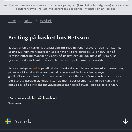
Resultat och annan information som visas på sajten (t.ex. tid och målgörare) visas endast
i referenssyfte. Vi kan inte garantera att denna information är korrekt.
hem
odds
basket
Betting på basket hos Betsson
Basket är en av världens största sporter med miljoner utövare. Den främsta ligan
är givetvis NBA men basketen är stor även i flera europeiska länder. Här på
Betsson hittar du mängder av odds på basket och du kan spela på flera olika
typer av oddsmarknader på matcherna som spelas runt om i världen.
Betsson erbjuder
odds
på allt du kan tänka dig. Är det en tävling eller omröstning
på gång så kan du räkna med att våra vassa oddssättare har gnuggat
geniknölarna och luskat fram vad som är sannolikt och därmed erbjuda ett odds.
Det största utbudet av odds hittar du inom sportsegmentet men du kan även
hitta odds på politik såsom valutgångar men också musik- och nöjestävlingar.
Vanliga odds på basket
Visa mer
Om du är ny till betting och vill spela på basket så kommer här ett par tips och
exempel på vanliga och populära odds som de flesta spelar på. Inom sport och
basket är det vanligaste att man bettar på vilket lag som man tror kommer
vinna. Oddset är allt som oftast en reflektion av vad som är sannolikt att ske,
Svenska
alltså om en favorit möter ett sämre lag så brukar favoriten ha ett lägre odds då
det är mer sannolikt att favoriten vinner. Men allt kan hända i sport som du
säkert vet. Det här spelet kallas ibland för 1X2.