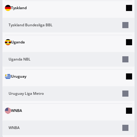
Tyskland
Tyskland Bundesliga BBL
Uganda
Uganda NBL
Uruguay
Uruguay Liga Metro
WNBA
WNBA