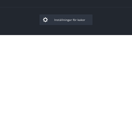
Inställningar för kakor