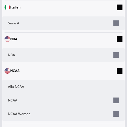
Italien
Serie A
NBA
NBA
NCAA
Alla NCAA
NCAA
NCAA Women