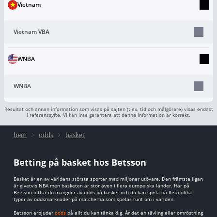
Vietnam
Vietnam VBA
WNBA
WNBA
Resultat och annan information som visas på sajten (t.ex. tid och målgörare) visas endast
i referenssyfte. Vi kan inte garantera att denna information är korrekt.
hem
odds
basket
Betting på basket hos Betsson
Basket är en av världens största sporter med miljoner utövare. Den främsta ligan
är givetvis NBA men basketen är stor även i flera europeiska länder. Här på
Betsson hittar du mängder av odds på basket och du kan spela på flera olika
typer av oddsmarknader på matcherna som spelas runt om i världen.
Betsson erbjuder
odds
på allt du kan tänka dig. Är det en tävling eller omröstning