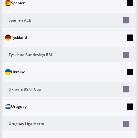
Spanien
Spanien ACB
Tyskland
Tyskland Bundesliga BBL
Ukraine
Ukraina BSKT Cup
Uruguay
Uruguay Liga Metro