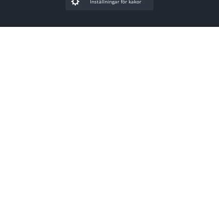
Inställningar för kakor