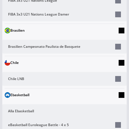
FIBA 3x3 U21 Nations League
FIBA 3x3 U21 Nations League Damer
Brasilien
Brasilien Campeonato Paulista de Basquete
Chile
Chile LNB
Ebasketball
Alla Ebasketball
eBasketball Euroleague Battle - 4 x 5