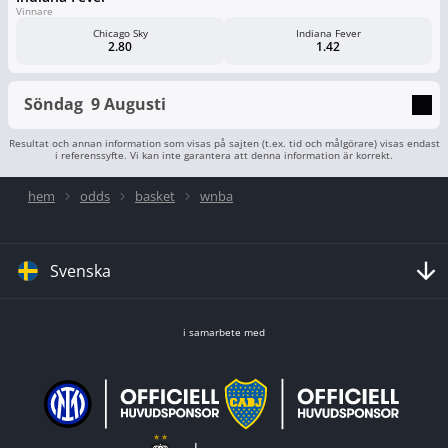
Vinnare
Chicago Sky
Indiana Fever
2.80
1.42
Söndag
9 Augusti
Resultat och annan information som visas på sajten (t.ex. tid och målgörare) visas endast
i referenssyfte. Vi kan inte garantera att denna information är korrekt.
hem
odds
basket
wnba
Svenska
i samarbete med