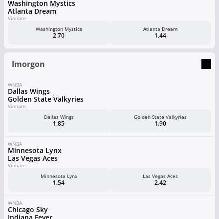
Washington Mystics
Atlanta Dream
Vinnare
Washington Mystics
Atlanta Dream
2.70
1.44
Imorgon
WNBA
Dallas Wings
Golden State Valkyries
Vinnare
Dallas Wings
Golden State Valkyries
1.85
1.90
WNBA
Minnesota Lynx
Las Vegas Aces
Vinnare
Minnesota Lynx
Las Vegas Aces
1.54
2.42
WNBA
Chicago Sky
Indiana Fever