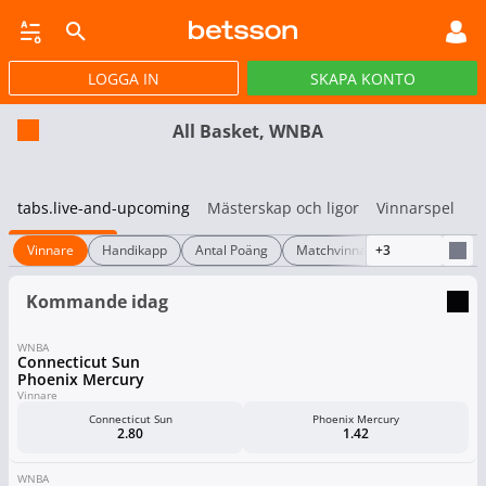
LOGGA IN
SKAPA KONTO
JACKPOTTSPEL
LIVEBET
TRAV OCH GALOPP
POKER
NYHETER
All Basket, WNBA
tabs.live-and-upcoming
Mästerskap och ligor
Vinnarspel
Vinnare
Handikapp
Antal Poäng
Matchvinnare 1X2
+3
Totalt a
Kommande idag
WNBA
Connecticut Sun
Phoenix Mercury
Vinnare
Connecticut Sun
Phoenix Mercury
2.80
1.42
WNBA