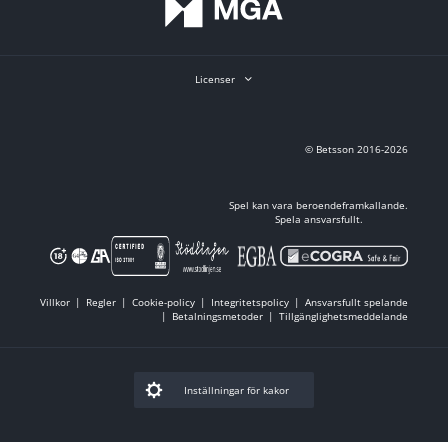
Licenser
© Betsson 2016-2026
Spel kan vara beroendeframkallande.
Spela ansvarsfullt.
Villkor
Regler
Cookie-policy
Integritetspolicy
Ansvarsfullt spelande
Betalningsmetoder
Tillgänglighetsmeddelande
Inställningar för kakor