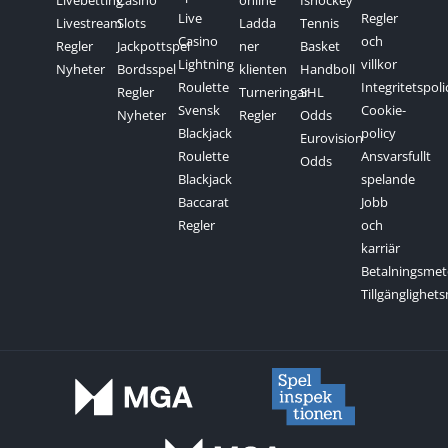
Livebetting
Casino
online
Ishockey
Live
Regler
Livestream
Slots
Ladda
Tennis
Speltips på Superettan
Casino
och
Regler
Jackpottspel
ner
Basket
Lightning
villkor
Om du vill spela på Superettan-odds är ett tips att du sätter en
Nyheter
Bordsspel
klienten
Handboll
spelbudget. Spela inte för mer än du är bekväm med och se till att
Roulette
Integritetspoli
Regler
Turneringar
SHL
göra din research. Visst har slumpen en del med det hela att göra,
Svensk
Cookie-
Nyheter
Regler
Odds
men om du bettar på sport gäller det oftast att ha bra koll på olika
Blackjack
policy
Eurovision
lag, ligan i stort men framför allt fotboll som sport.
Roulette
Ansvarsfullt
Odds
Det är alltid värt att göra sin research. Kolla in lagets tidigare
Blackjack
spelande
placeringar i tabellen eller om laget har spelat i Superettan länge.
Baccarat
Jobb
Betsson älskar fotboll och hos oss finns
betting på fotboll
som
Regler
och
odds på Damallsvenskan
, Superettan och mycket mer.
karriär
Betalningsme
Tillgänglighe