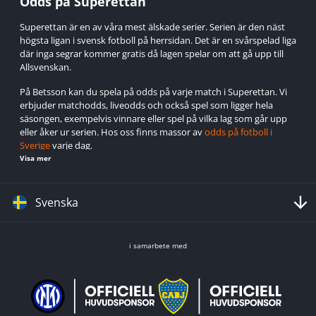
Odds på Superettan
Superettan är en av våra mest älskade serier. Serien är den näst
högsta ligan i svensk fotboll på herrsidan. Det är en svårspelad liga
där inga segrar kommer gratis då lagen spelar om att gå upp till
Allsvenskan.
På Betsson kan du spela på odds på varje match i Superettan. Vi
erbjuder matchodds, liveodds och också spel som ligger hela
säsongen, exempelvis vinnare eller spel på vilka lag som går upp
eller åker ur serien. Hos oss finns massor av
odds på fotboll i
Sverige
varje dag.
Visa mer
Spela på odds på vinnare av Superettan
Svenska
Superettan är en lite klurig liga för
betting
. Det brukar vara svårt
att placera lagen som blivit degraderade samtidigt som lagen som
kommer från division 1 kan komma med vind i seglen och göra
i samarbete med
bra ifrån sig.
Oddsen blir därefter, och på Betsson kan du bland annat spela på
vem som du tror vinner Superettan.
Att spela på vinnare av säsongen är ett långsiktigt spel som ligger