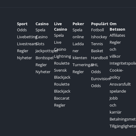
tippa vilket lag som tar flest poäng av lag A och lag B. Om du tror
att ett lag går riktigt långt kan du även spela på att laget
kvalificerar sig till final. Om du i stället är mer intresserad av
botten av tabellen så kan du också spela på vilket lag som du tror
Sport
Casino
Live
Poker
Populärt
Om
blir nedflyttade till Hockeyallsvenskan.
Casino
Betsson
Odds
Spela
Spela
Fotboll
Spela
Affiliates
Livebetting
Casino
online
Ishockey
Live
Regler
Livestream
Slots
Ladda
Tennis
Casino
och
Regler
Jackpottspel
ner
Basket
Betta på spelarspecialer i SHL 2025/26
Lightning
villkor
Nyheter
Bordsspel
klienten
Handboll
Om du är desto mer intresserad av olika spelare i SHL så hittar du
Roulette
Integritetspoli
Regler
Turneringar
SHL
även massor av odds på det hos Betsson. Tippa ett lags bästa
Svensk
Cookie-
Nyheter
Regler
Odds
målskytt, vem som gör flest poäng i ett specifikt SHL-lag, eller
Blackjack
policy
spela på över/under om du tror att en spelare kommer göra
Eurovision
mycket eller lite poäng i grundserien. Givetvis kan du också spela
Roulette
Ansvarsfullt
Odds
på odds vem som vinner skytteligan och poängligan i SHL.
Blackjack
spelande
Baccarat
Jobb
Regler
och
karriär
Live odds på SHL
Betalningsme
Ishockey och SHL erbjuder ett ypperligt tillfälle att spela på
Tillgänglighe
liveodds. Ishockey är en snabb och fysisk sport över tre perioder,
och matcherna kan vända fort. Mål ligger ofta i luften och en