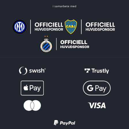
i samarbete med
Spela på svenska hockeyligan
SHL är Sveriges bästa ishockeyliga. Det är den högsta ligan i
seriesystemet och det är det absoluta finrummet i svensk hockey.
Konkurrensen är hård och det är mycket som står på spel varje år.
En dålig säsong och vilket lag som helst riskerar att åka ur. Vid en
degradering flyttas laget ner i hockeyallsvenskan, som är den näst
högsta ligan i seriesystemet. På senare år har framgångsrika lag
som Modo, Leksand, HV71, Djurgården och Brynäs åkt ur SHL, så
det är inte helt otänkbart att sådant sker.
Exempel på SHL odds hos Betsson
Förutom spel på matcherna under säsongen kan du även spela
på långtidsspel som vinnare av slutspelet samt vinnare av
grundserien. Men som du säkert vet så älskar Betsson hockey och
vi erbjuder massor av olika specialspel på SHL och specifika lag.
Du kan exempelvis spela på om du tror att ett specifikt lag
kommer topp 4 i slutspelet, alltså om de tar sig till minst till
semifinal. Du hittar även spel som head-to-head (H2H) där du kan