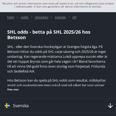
Resultat och annan information som visas på sajten (t.ex. tid och målgörare) visas endast
i referenssyfte. Vi kan inte garantera att denna information är korrekt.
hem
odds
ishockey
sverige
shl
SHL odds - betta på SHL 2025/26 hos
Betsson
SHL - eller den Svenska Hockeyligan är Sveriges högsta liga. På
Betsson hittar du odds på SHL varje säsong och 2025/26 är inget
undantag. Kan regerande mästarna Luleå upprepa succén eller är
det ett toppat Brynäs som går hela vägen i år? Bland favoriterna
till att vinna SM-guld finns även storlag som Färjestad, Frölunda
och Skellefteå AIK.
Hos Betsson kan du spela på SHL-odds som resultat, målskyttar,
assist och poänggörare men också spel på vilket lag som vinner
Visa mer
perioder och matchen i stort. Du hittar även långsiktiga odds som
vinnare av SHL - både i grundserien och i SM-finalen. Behöver du
mer action än så rekommenderar vi våra liveodds då du kan spela
på matcher som är i full gång. Och om SHL skulle ha en paus, ja då
Svenska
kan vi erbjuda
odds på ishockey från Sverige
, oavsett liga.