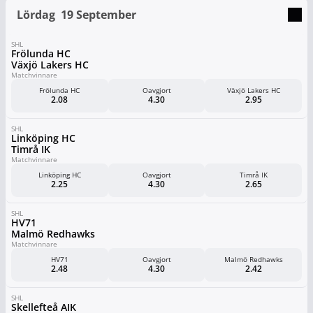
Lördag
19 September
SHL
Frölunda HC
Växjö Lakers HC
Matchvinnare
Frölunda HC
Oavgjort
Växjö Lakers HC
2.08
4.30
2.95
SHL
Linköping HC
Timrå IK
Matchvinnare
Linköping HC
Oavgjort
Timrå IK
2.25
4.30
2.65
SHL
HV71
Malmö Redhawks
Matchvinnare
HV71
Oavgjort
Malmö Redhawks
2.48
4.30
2.42
SHL
Skellefteå AIK