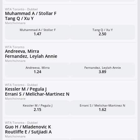
WTA Toronto - Dubbel
Muhammad A / Stollar F
Tang Q / Xu Y
Matchvinnare
Muhammad A / Stollar F
Tang Q / Xu Y
1.47
2.50
WTA Toronto
Andreeva, Mirra
Fernandez, Leylah Annie
Matchvinnare
Andreeva, Mirra
Fernandez, Leylah Annie
1.24
3.89
WTA Toronto - Dubbel
Kessler M / Pegula J
Errani S / Melichar-Martinez N
Matchvinnare
Kessler M / Pegula J
Errani S / Melichar-Martinez N
2.15
1.62
WTA Toronto - Dubbel
Guo H / Mladenovic K
Routliffe E / Sutjiadi A
Matchvinnare