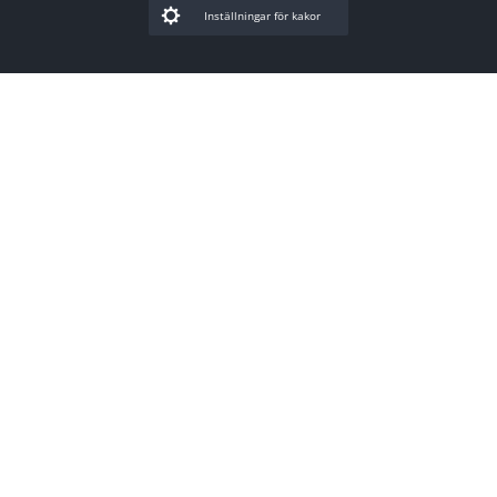
Inställningar för kakor