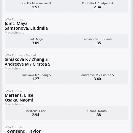
Guo H / Mladenovic K
Routliffe E / Sutjiadi A
1.53
2.34
WTA Toronto
Joint, Maya
Samsonova, Liudmila
Matchvinnare
Joint, Maya
Samsonova, Liudmila
3.09
1.35
WTA Toronto - Dubbel
Siniakova K / Zhang S
Andreeva M / Cirstea S
Matchvinnare
Siniakova K / Zhang S
Andreeva M / Cirstea S
1.27
3.40
WTA Toronto
Mertens, Elise
Osaka, Naomi
Matchvinnare
Mertens, Elise
Osaka, Naomi
2.94
1.38
WTA Toronto
Townsend, Taylor