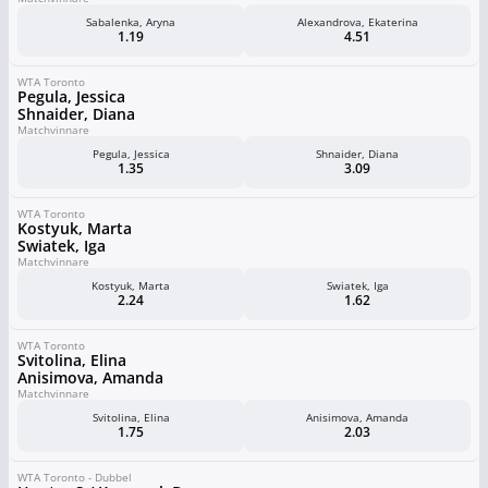
Sabalenka, Aryna
Alexandrova, Ekaterina
1.19
4.51
WTA Toronto
Pegula, Jessica
Shnaider, Diana
Matchvinnare
Pegula, Jessica
Shnaider, Diana
1.35
3.09
WTA Toronto
Kostyuk, Marta
Swiatek, Iga
Matchvinnare
Kostyuk, Marta
Swiatek, Iga
2.24
1.62
WTA Toronto
Svitolina, Elina
Anisimova, Amanda
Matchvinnare
Svitolina, Elina
Anisimova, Amanda
1.75
2.03
WTA Toronto - Dubbel