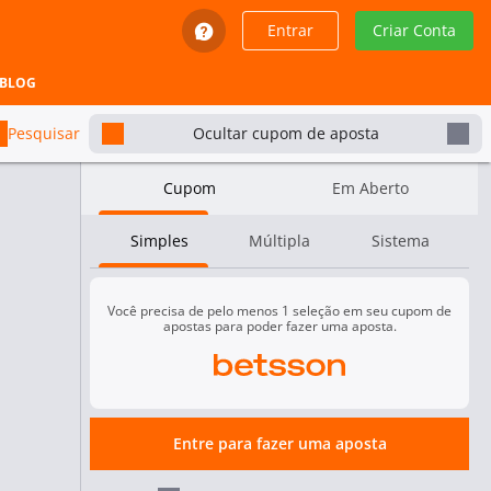
Entrar
Criar Conta
BLOG
Pesquisar
Ocultar cupom de aposta
Cupom
Em Aberto
Simples
Múltipla
Sistema
Você precisa de pelo menos 1 seleção em seu cupom de
apostas para poder fazer uma aposta.
Total de pontos
Sao Jose
+7.5
Acima de 154.5
Abaixo de 154.5
Entre para fazer uma aposta
1.90
1.84
1.80