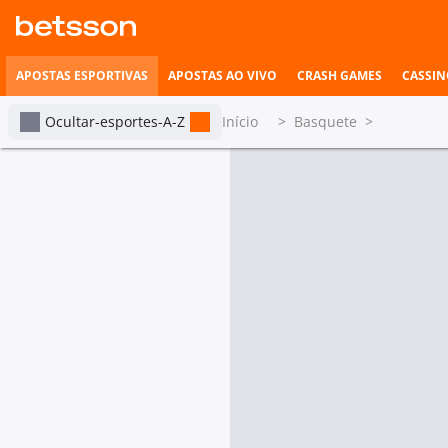
APOSTAS ESPORTIVAS
APOSTAS AO VIVO
CRASH GAMES
CASSI
Ocultar-esportes-A-Z
Início
>
Basquete
>
Tudo Basquete, Brasil
Início
Desafio Milionário
tabs.live-and-upcoming
Com
Torneios de Esportes
Moneyline
Spread De Pontos
Transmissão ao Vivo
Amanhã
Favoritos
Brasil Campeonato Mineiro de Basquete
M
Corinthians
Sao Jose
Clique no ícone "Estrela" para
adicionar aos Favoritos