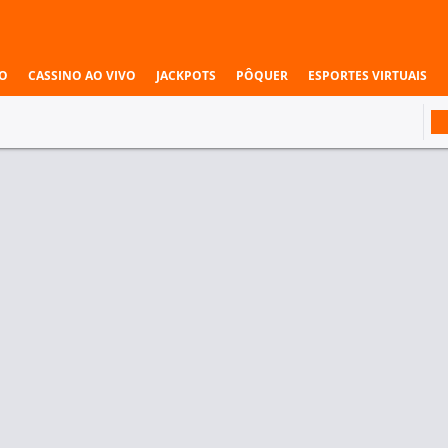
NO
CASSINO AO VIVO
JACKPOTS
PÔQUER
ESPORTES VIRTUAIS
petições e Ligas
Total De Pontos
oneyline
Spread de Pontos
Corinthians
Sao Jose
Corinthians
-7.5
1.24
3.40
1.74