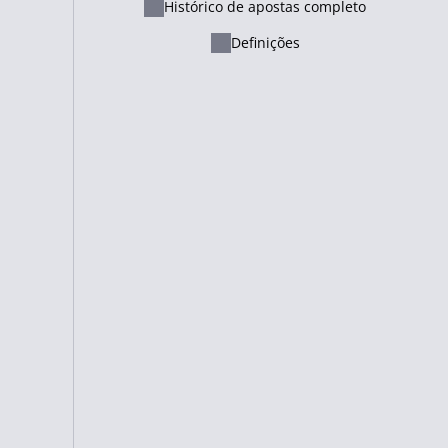
Total de pontos
Histórico de apostas completo
Pinheiros
+10.5
Acima de 153.5
Abaixo de 153.5
1.82
1.82
1.82
Definições
ador) no site são apenas para referência. Não garantimos a precisão dessas informações.
Siga-nos
Em parceria com